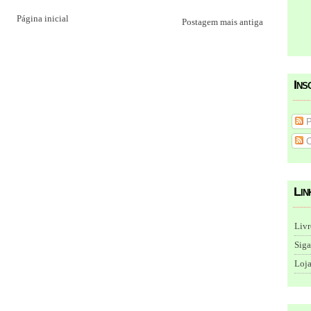
Página inicial
Postagem mais antiga
Ins
P
C
Lin
Livr
Siga
Loja