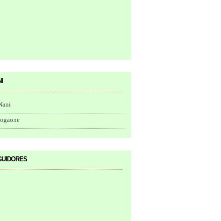
i
Nani
togaone
uidores