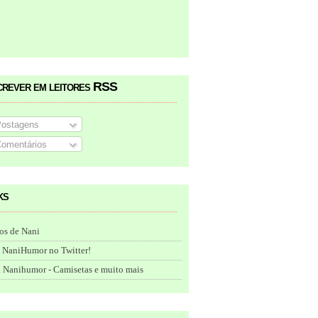
crever em leitores RSS
ostagens
omentários
ks
os de Nani
 NaniHumor no Twitter!
 Nanihumor - Camisetas e muito mais