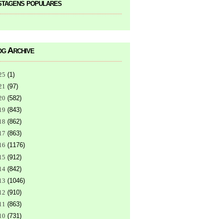
tagens populares
g Archive
25
(
1
)
21
(
97
)
20
(
582
)
19
(
843
)
18
(
862
)
17
(
863
)
16
(
1176
)
15
(
912
)
14
(
842
)
13
(
1046
)
12
(
910
)
11
(
863
)
10
(
731
)