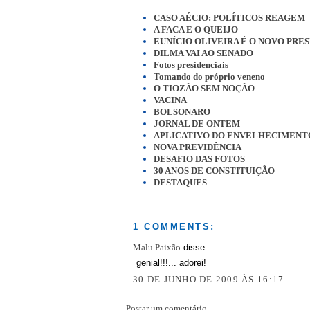
CASO AÉCIO: POLÍTICOS REAGEM
A FACA E O QUEIJO
EUNÍCIO OLIVEIRA É O NOVO PRE
DILMA VAI AO SENADO
Fotos presidenciais
Tomando do próprio veneno
O TIOZÃO SEM NOÇÃO
VACINA
BOLSONARO
JORNAL DE ONTEM
APLICATIVO DO ENVELHECIMENT
NOVA PREVIDÊNCIA
DESAFIO DAS FOTOS
30 ANOS DE CONSTITUIÇÃO
DESTAQUES
1 COMMENTS:
Malu Paixão
disse...
genial!!!... adorei!
30 DE JUNHO DE 2009 ÀS 16:17
Postar um comentário