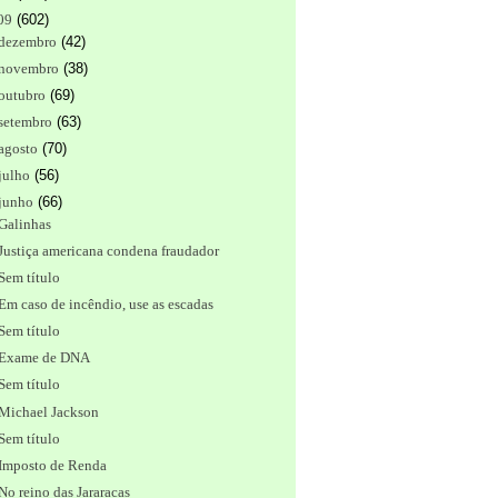
09
(
602
)
dezembro
(
42
)
novembro
(
38
)
outubro
(
69
)
setembro
(
63
)
agosto
(
70
)
julho
(
56
)
junho
(
66
)
Galinhas
Justiça americana condena fraudador
Sem título
Em caso de incêndio, use as escadas
Sem título
Exame de DNA
Sem título
Michael Jackson
Sem título
Imposto de Renda
No reino das Jararacas