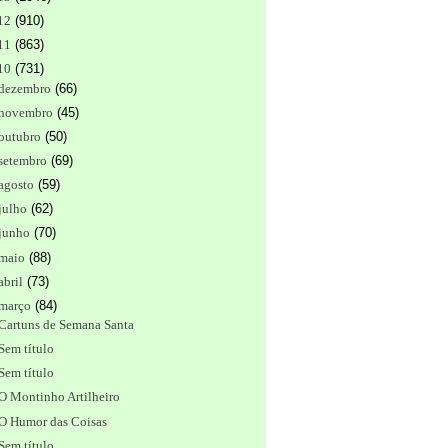
12
(
910
)
11
(
863
)
10
(
731
)
dezembro
(
66
)
novembro
(
45
)
outubro
(
50
)
setembro
(
69
)
agosto
(
59
)
julho
(
62
)
junho
(
70
)
maio
(
88
)
abril
(
73
)
março
(
84
)
Cartuns de Semana Santa
Sem título
Sem título
O Montinho Artilheiro
O Humor das Coisas
Sem título