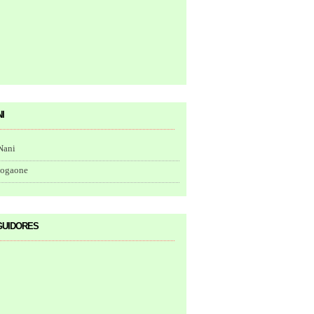
i
Nani
togaone
uidores