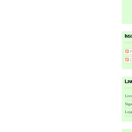
Ins
P
C
Lin
Livr
Siga
Loja