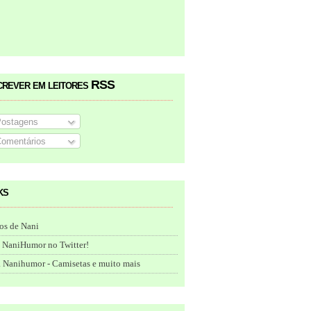
crever em leitores RSS
ostagens
omentários
ks
os de Nani
 NaniHumor no Twitter!
 Nanihumor - Camisetas e muito mais