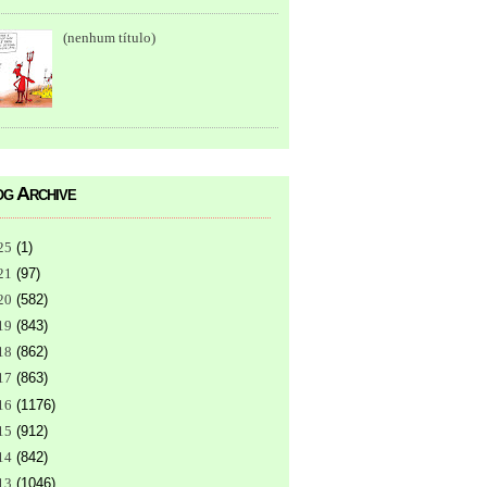
(nenhum título)
g Archive
25
(
1
)
21
(
97
)
20
(
582
)
19
(
843
)
18
(
862
)
17
(
863
)
16
(
1176
)
15
(
912
)
14
(
842
)
13
(
1046
)