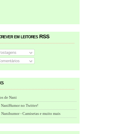
crever em leitores RSS
ostagens
omentários
ks
os de Nani
 NaniHumor no Twitter!
 Nanihumor - Camisetas e muito mais