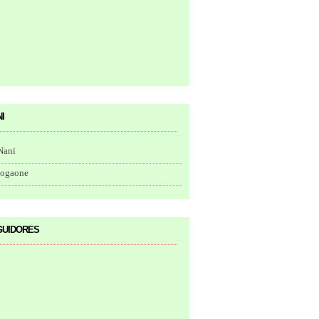
i
Nani
togaone
uidores