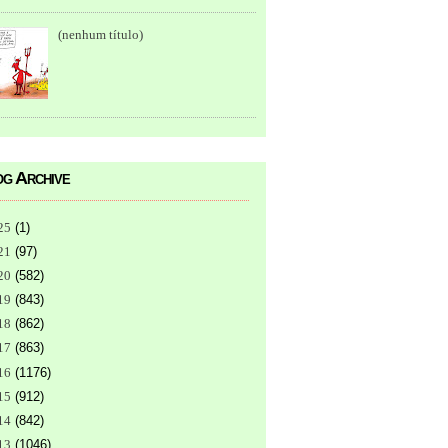
(nenhum título)
g Archive
25
(
1
)
21
(
97
)
20
(
582
)
19
(
843
)
18
(
862
)
17
(
863
)
16
(
1176
)
15
(
912
)
14
(
842
)
13
(
1046
)