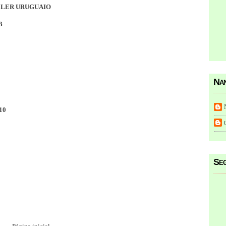
ELER URUGUAIO
B
Nan
010
Seg