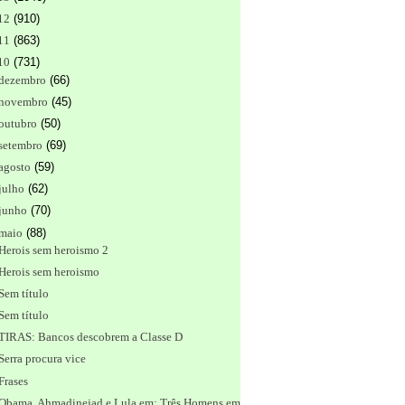
12
(
910
)
11
(
863
)
10
(
731
)
dezembro
(
66
)
novembro
(
45
)
outubro
(
50
)
setembro
(
69
)
agosto
(
59
)
julho
(
62
)
junho
(
70
)
maio
(
88
)
Herois sem heroismo 2
Herois sem heroismo
Sem título
Sem título
TIRAS: Bancos descobrem a Classe D
Serra procura vice
Frases
Obama, Ahmadinejad e Lula em: Três Homens em