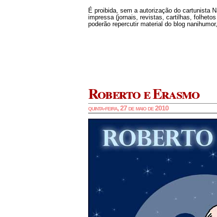
É proibida, sem a autorização do cartunista 
impressa (jornais, revistas, cartilhas, folheto
poderão repercutir material do blog nanihumor,
Roberto e Erasmo
quinta-feira, 27 de maio de 2010