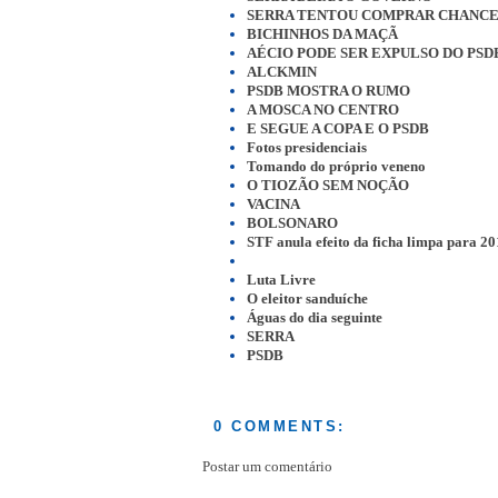
SERRA TENTOU COMPRAR CHANC
BICHINHOS DA MAÇÃ
AÉCIO PODE SER EXPULSO DO PSD
ALCKMIN
PSDB MOSTRA O RUMO
A MOSCA NO CENTRO
E SEGUE A COPA E O PSDB
Fotos presidenciais
Tomando do próprio veneno
O TIOZÃO SEM NOÇÃO
VACINA
BOLSONARO
STF anula efeito da ficha limpa para 2
Luta Livre
O eleitor sanduíche
Águas do dia seguinte
SERRA
PSDB
0 COMMENTS:
Postar um comentário