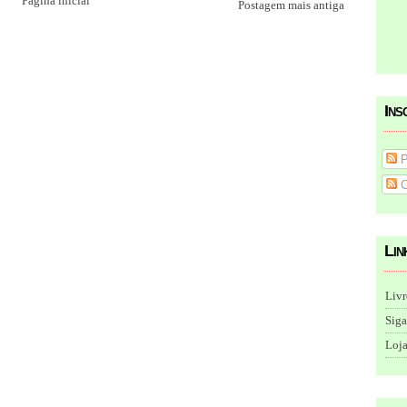
Página inicial
Postagem mais antiga
Ins
P
C
Lin
Livr
Siga
Loja