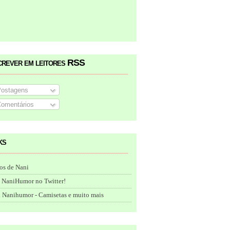
crever em leitores RSS
ostagens
omentários
ks
os de Nani
 NaniHumor no Twitter!
 Nanihumor - Camisetas e muito mais