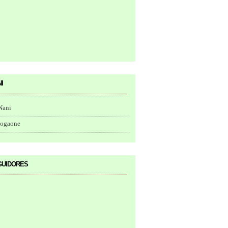
i
Nani
togaone
uidores