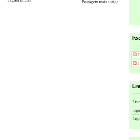
Página inicial
Postagem mais antiga
Ins
P
C
Lin
Livr
Siga
Loja