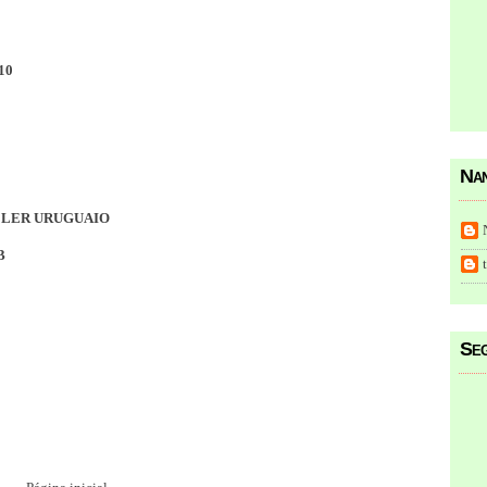
010
Nan
ELER URUGUAIO
B
Seg