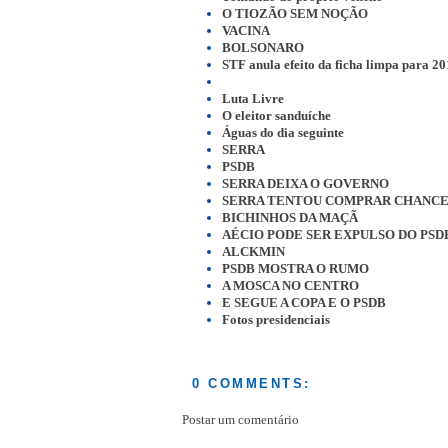
O TIOZÃO SEM NOÇÃO
VACINA
BOLSONARO
STF anula efeito da ficha limpa para 2
Luta Livre
O eleitor sanduíche
Águas do dia seguinte
SERRA
PSDB
SERRA DEIXA O GOVERNO
SERRA TENTOU COMPRAR CHANC
BICHINHOS DA MAÇÃ
AÉCIO PODE SER EXPULSO DO PSD
ALCKMIN
PSDB MOSTRA O RUMO
A MOSCA NO CENTRO
E SEGUE A COPA E O PSDB
Fotos presidenciais
0 COMMENTS:
Postar um comentário