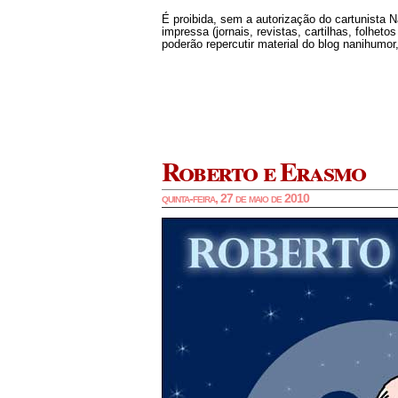
É proibida, sem a autorização do cartunista 
impressa (jornais, revistas, cartilhas, folheto
poderão repercutir material do blog nanihumor,
Roberto e Erasmo
quinta-feira, 27 de maio de 2010