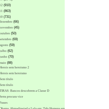
12
(
910
)
11
(
863
)
10
(
731
)
dezembro
(
66
)
novembro
(
45
)
outubro
(
50
)
setembro
(
69
)
agosto
(
59
)
julho
(
62
)
junho
(
70
)
maio
(
88
)
Herois sem heroismo 2
Herois sem heroismo
Sem título
Sem título
TIRAS: Bancos descobrem a Classe D
Serra procura vice
Frases
Obama, Ahmadinejad e Lula em: Três Homens em