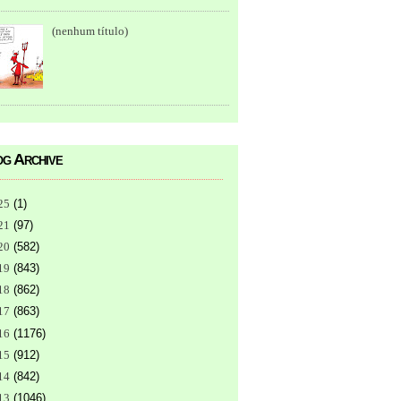
(nenhum título)
g Archive
25
(
1
)
21
(
97
)
20
(
582
)
19
(
843
)
18
(
862
)
17
(
863
)
16
(
1176
)
15
(
912
)
14
(
842
)
13
(
1046
)