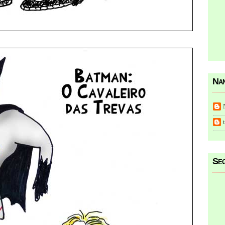
Nan
Seg