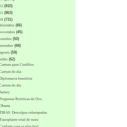
12
(
910
)
11
(
863
)
10
(
731
)
dezembro
(
66
)
novembro
(
45
)
outubro
(
50
)
setembro
(
69
)
agosto
(
59
)
julho
(
62
)
Cartuns para Cinéfilos
Cartum do dia
Diplomacia brasileira
Cartum do dia
Sarney
Perguntas Retóricas do Ovo
Obama
TIRAS: Desculpas esfarrapadas
Transplante total de rosto
Cuidado com as eleições!