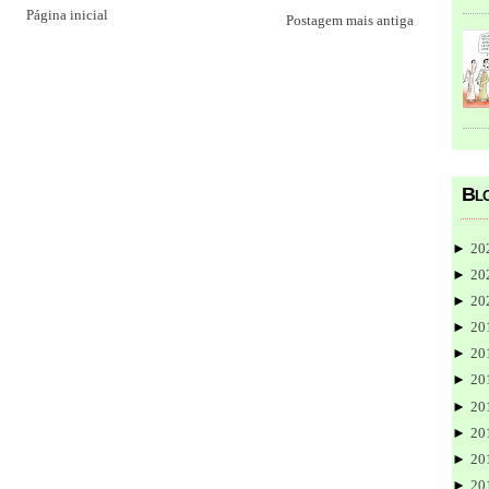
Página inicial
Postagem mais antiga
Blo
►
20
►
20
►
20
►
20
►
20
►
20
►
20
►
20
►
20
►
20