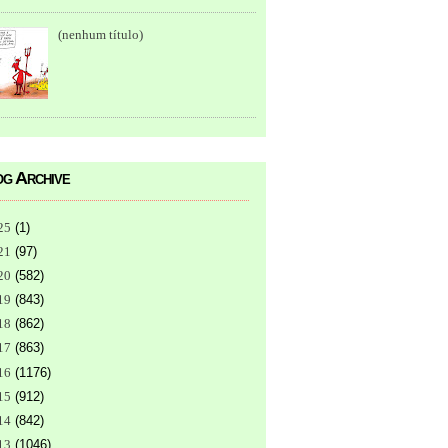
(nenhum título)
g Archive
25
(
1
)
21
(
97
)
20
(
582
)
19
(
843
)
18
(
862
)
17
(
863
)
16
(
1176
)
15
(
912
)
14
(
842
)
13
(
1046
)