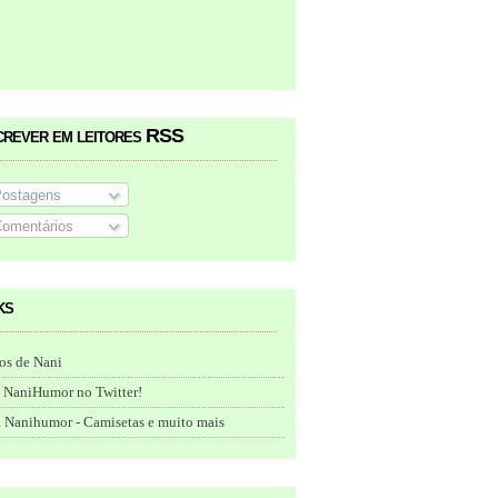
crever em leitores RSS
ostagens
omentários
ks
os de Nani
 NaniHumor no Twitter!
 Nanihumor - Camisetas e muito mais