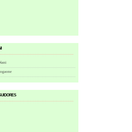
i
Nani
togaone
uidores