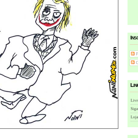
Ins
P
C
Lin
Livr
Siga
Loja