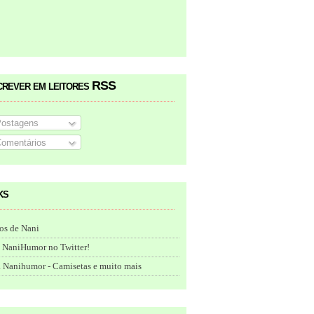
crever em leitores RSS
ostagens
omentários
ks
os de Nani
 NaniHumor no Twitter!
 Nanihumor - Camisetas e muito mais