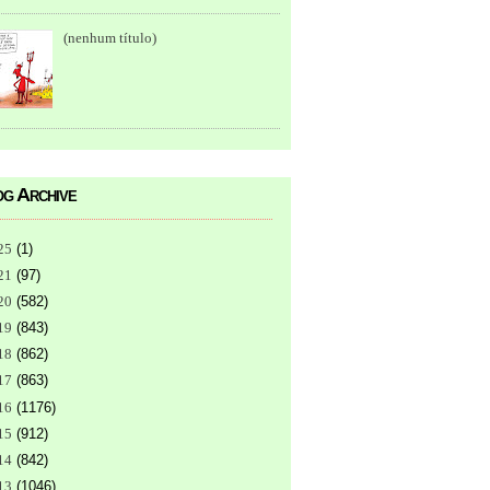
(nenhum título)
g Archive
25
(
1
)
21
(
97
)
20
(
582
)
19
(
843
)
18
(
862
)
17
(
863
)
16
(
1176
)
15
(
912
)
14
(
842
)
13
(
1046
)