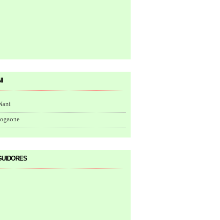
i
Nani
togaone
uidores