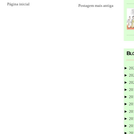
Página inicial
Postagem mais antiga
Blo
►
20
►
20
►
20
►
20
►
20
►
20
►
20
►
20
►
20
►
20