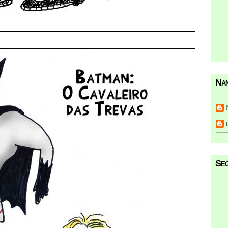
Nan
Seg