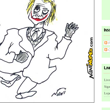
Ins
P
C
Lin
Livr
Siga
Loja