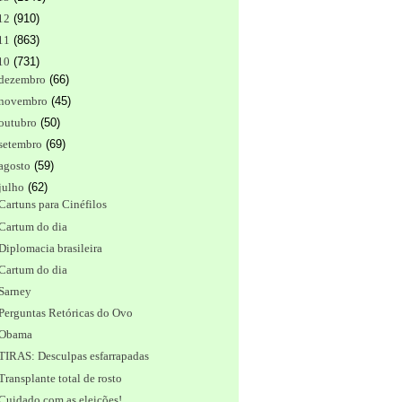
12
(
910
)
11
(
863
)
10
(
731
)
dezembro
(
66
)
novembro
(
45
)
outubro
(
50
)
setembro
(
69
)
agosto
(
59
)
julho
(
62
)
Cartuns para Cinéfilos
Cartum do dia
Diplomacia brasileira
Cartum do dia
Sarney
Perguntas Retóricas do Ovo
Obama
TIRAS: Desculpas esfarrapadas
Transplante total de rosto
Cuidado com as eleições!