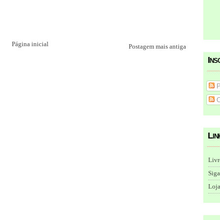
Página inicial
Postagem mais antiga
Ins
P
C
Lin
Livr
Siga
Loja