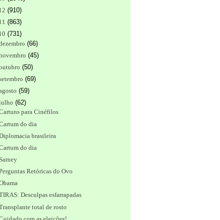
12
(
910
)
11
(
863
)
10
(
731
)
dezembro
(
66
)
novembro
(
45
)
outubro
(
50
)
setembro
(
69
)
agosto
(
59
)
julho
(
62
)
Cartuns para Cinéfilos
Cartum do dia
Diplomacia brasileira
Cartum do dia
Sarney
Perguntas Retóricas do Ovo
Obama
TIRAS: Desculpas esfarrapadas
Transplante total de rosto
Cuidado com as eleições!