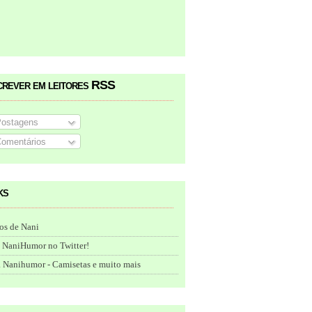
crever em leitores RSS
ostagens
omentários
ks
os de Nani
 NaniHumor no Twitter!
 Nanihumor - Camisetas e muito mais