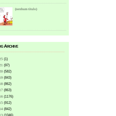
(nenhum título)
g Archive
25
(
1
)
21
(
97
)
20
(
582
)
19
(
843
)
18
(
862
)
17
(
863
)
16
(
1176
)
15
(
912
)
14
(
842
)
13
(
1046
)