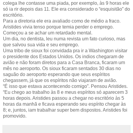
colega lhe contasse uma piada, por exemplo, às 9 horas ele
só ia rir depois das 11. Ele era considerado o “esquisitão” do
escritório.
Para a diretoria ele era avaliado como de médio a fraco.
Aristides vivia tenso porque temia perder o emprego.
Começou a se achar um retardado mental.
Um dia, no dentista, leu numa revista um fato curioso, mas
que salvou sua vida e seu emprego.
Uma tribo de sioux foi convidada pra ir a Washington visitar
o presidente dos Estados Unidos. Os indios chegaram de
avião e não foram diretos para a Casa Branca, ficaram um
mês no aeroporto. Os sioux ficaram sentados 30 dias no
saguão do aeroporto esperando que seus espíritos
chegassem, já que os espíritos não viajaram de avião.
“É isso que estava acontecendo comigo”. Pensou Aristides.
“Eu chego ao trabalho às 8 e meus espíritos só aparecem 3
horas depois. Aristides passou a chegar no escritório às 5
horas da manhã e ficava esperando seu espírito chegar às
8; e, juntos, iam trabalhar super bem dispostos. Aristides foi
promovido.