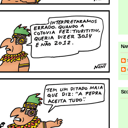
Nan
Seg