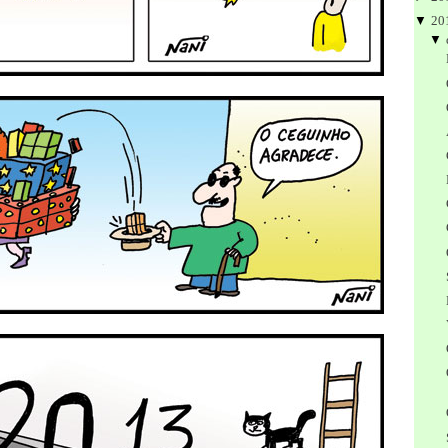
▼
20
▼