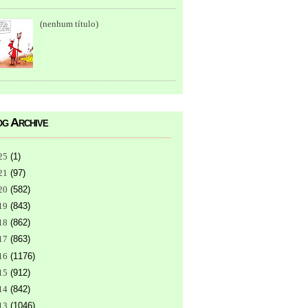
(nenhum título)
g Archive
25
(
1
)
21
(
97
)
20
(
582
)
19
(
843
)
18
(
862
)
17
(
863
)
16
(
1176
)
15
(
912
)
14
(
842
)
13
(
1046
)