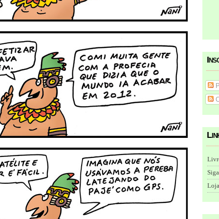
Ins
P
C
Lin
Livr
Siga
Loja