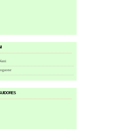
i
Nani
togaone
uidores