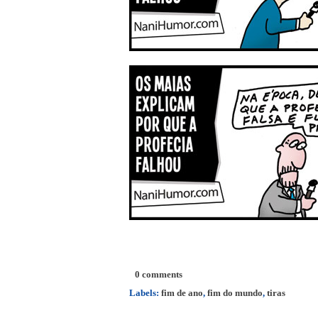
0 comments
Labels:
fim de ano
,
fim do mundo
,
tiras