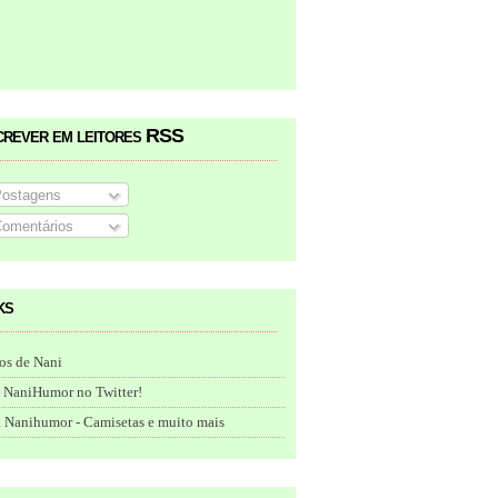
crever em leitores RSS
ostagens
omentários
ks
os de Nani
 NaniHumor no Twitter!
 Nanihumor - Camisetas e muito mais