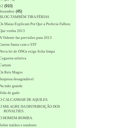
12
(
910
)
dezembro
(
45
)
BLOG TAMBÉM TIRA FÉRIAS
Os Maias Explicam Por Que a Profecia Falhou
Que venha 2013
A Vidente faz previsões para 2013
Guerra Santa com o STF
Nova lei de ONGs exige ficha limpa
Cegueira seletiva
Cartum
Os Reis Magos
Surpresa desagradável
Na mão grande
Vida de gado
O CALCANHAR DE AQUILES.
O MILAGRE DA DISTRIBUIÇÃO DOS
ROYALTIES.
O HOMEM-BOMBA.
Sobre traídos e traidores