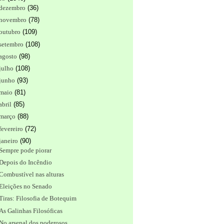
dezembro
(
36
)
novembro
(
78
)
outubro
(
109
)
setembro
(
108
)
agosto
(
98
)
julho
(
108
)
junho
(
93
)
maio
(
81
)
abril
(
85
)
março
(
88
)
fevereiro
(
72
)
janeiro
(
90
)
Sempre pode piorar
Depois do Incêndio
Combustível nas alturas
Eleições no Senado
Tiras: Filosofia de Botequim
As Galinhas Filosóficas
No arsenal dos poderosos