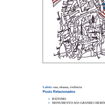
Labels:
eua
,
obama
,
violência
Posts Relacionados
BATISMO
MONUMENTO AOS GRANDES HERÓI