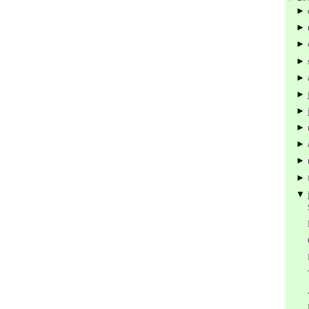
►
►
►
►
►
►
►
►
►
►
►
▼