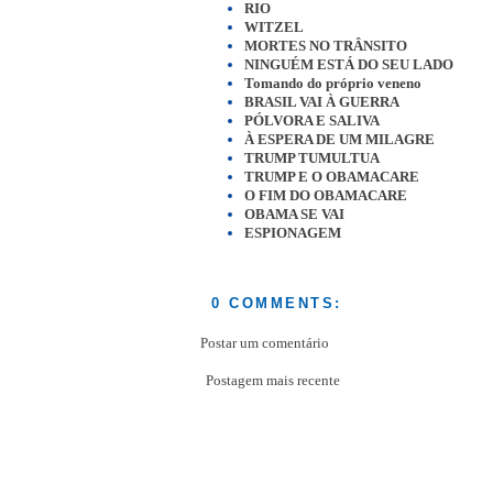
RIO
WITZEL
MORTES NO TRÂNSITO
NINGUÉM ESTÁ DO SEU LADO
Tomando do próprio veneno
BRASIL VAI À GUERRA
PÓLVORA E SALIVA
À ESPERA DE UM MILAGRE
TRUMP TUMULTUA
TRUMP E O OBAMACARE
O FIM DO OBAMACARE
OBAMA SE VAI
ESPIONAGEM
0 COMMENTS:
Postar um comentário
Postagem mais recente