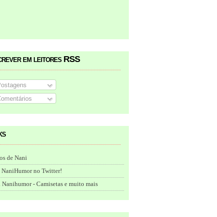
crever em leitores RSS
ostagens
omentários
ks
os de Nani
 NaniHumor no Twitter!
 Nanihumor - Camisetas e muito mais