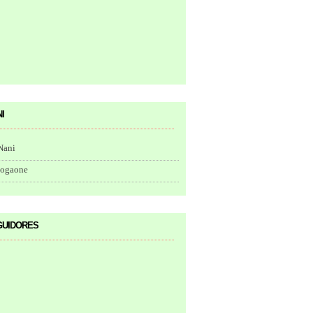
i
Nani
togaone
uidores