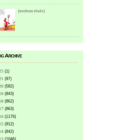
(nenhum título)
g Archive
25
(
1
)
21
(
97
)
20
(
582
)
19
(
843
)
18
(
862
)
17
(
863
)
16
(
1176
)
15
(
912
)
14
(
842
)
13
(
1046
)