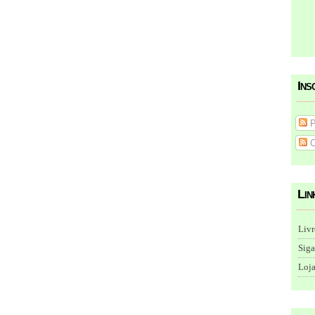
Ins
P
C
Lin
Livr
Siga
Loja