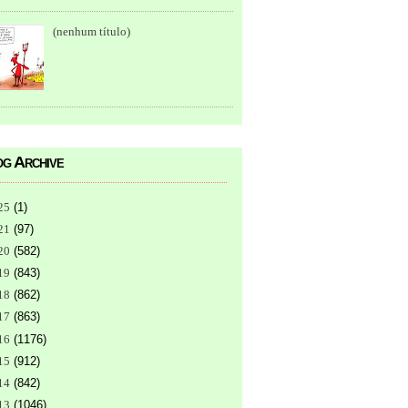
(nenhum título)
g Archive
25
(
1
)
21
(
97
)
20
(
582
)
19
(
843
)
18
(
862
)
17
(
863
)
16
(
1176
)
15
(
912
)
14
(
842
)
13
(
1046
)