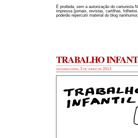
É proibida, sem a autorização do cartunista 
impressa (jornais, revistas, cartilhas, folheto
poderão repercutir material do blog nanihumor,
TRABALHO INFANT
segunda-feira, 3 de junho de 2013