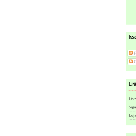
Ins
P
C
Lin
Livr
Siga
Loja