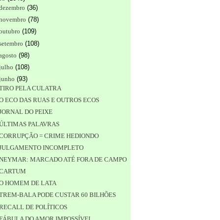
dezembro
(
36
)
novembro
(
78
)
outubro
(
109
)
setembro
(
108
)
agosto
(
98
)
julho
(
108
)
junho
(
93
)
TIRO PELA CULATRA
O ECO DAS RUAS E OUTROS ECOS
JORNAL DO PEIXE
ÚLTIMAS PALAVRAS
CORRUPÇÃO = CRIME HEDIONDO
JULGAMENTO INCOMPLETO
NEYMAR: MARCADO ATÉ FORA DE CAMPO
CARTUM
O HOMEM DE LATA
TREM-BALA PODE CUSTAR 60 BILHÕES
RECALL DE POLÍTICOS
FÁBULA DO AMOR IMPOSSÍVEL