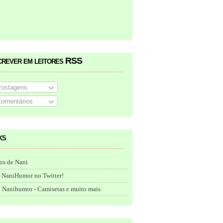
crever em leitores RSS
ostagens
omentários
ks
os de Nani
 NaniHumor no Twitter!
 Nanihumor - Camisetas e muito mais