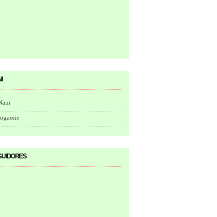
i
Nani
togaone
uidores