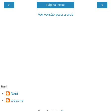
‹
›
Página inicial
Ver versão para a web
Nani
Nani
togaone