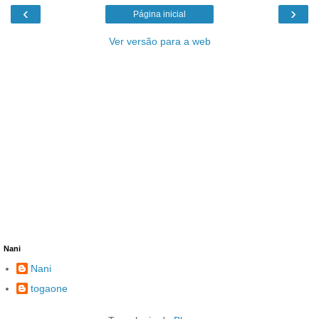
‹
›
Página inicial
Ver versão para a web
Nani
Nani
togaone