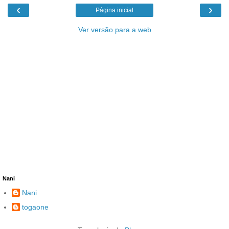
‹
›
Página inicial
Ver versão para a web
Nani
Nani
togaone