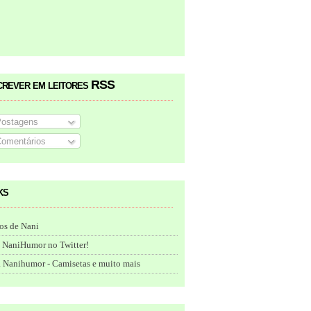
crever em leitores RSS
ostagens
omentários
ks
os de Nani
 NaniHumor no Twitter!
 Nanihumor - Camisetas e muito mais