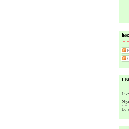
Ins
P
C
Lin
Livr
Siga
Loja