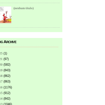
(nenhum título)
g Archive
25
(
1
)
21
(
97
)
20
(
582
)
19
(
843
)
18
(
862
)
17
(
863
)
16
(
1176
)
15
(
912
)
14
(
842
)
13
(
1046
)