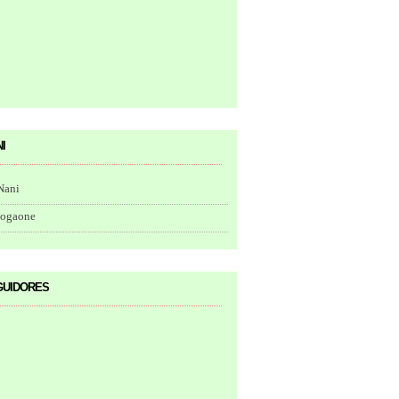
i
Nani
togaone
uidores