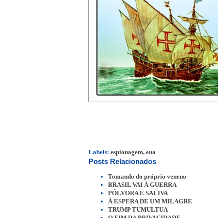
Labels:
espionagem
,
eua
Posts Relacionados
Tomando do próprio veneno
BRASIL VAI À GUERRA
PÓLVORA E SALIVA
À ESPERA DE UM MILAGRE
TRUMP TUMULTUA
O FIM DA PRIVACIDADE