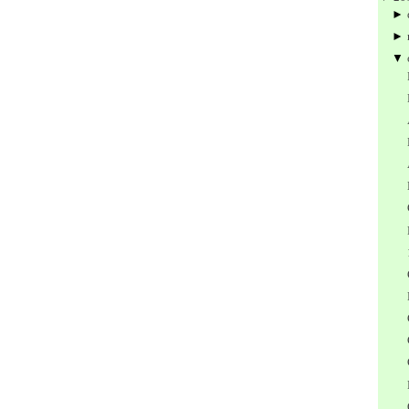
►
►
▼