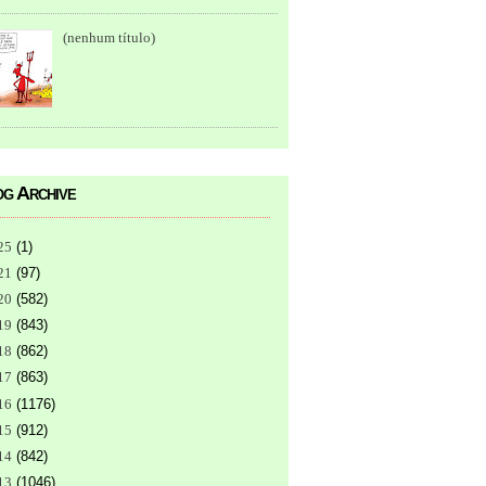
(nenhum título)
g Archive
25
(
1
)
21
(
97
)
20
(
582
)
19
(
843
)
18
(
862
)
17
(
863
)
16
(
1176
)
15
(
912
)
14
(
842
)
13
(
1046
)