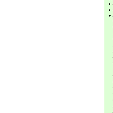
►
►
▼