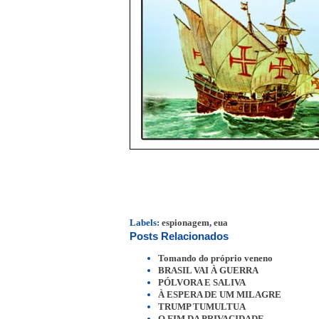
Labels:
espionagem
,
eua
Posts Relacionados
Tomando do próprio veneno
BRASIL VAI À GUERRA
PÓLVORA E SALIVA
À ESPERA DE UM MILAGRE
TRUMP TUMULTUA
O FIM DA PRIVACIDADE