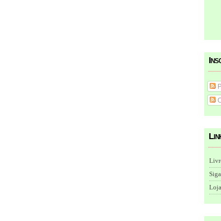
Ins
P
C
Lin
Livr
Siga
Loja