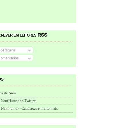
crever em leitores RSS
ostagens
omentários
ks
os de Nani
 NaniHumor no Twitter!
 Nanihumor - Camisetas e muito mais