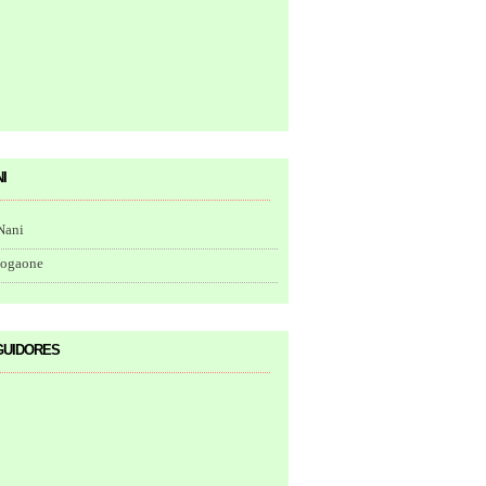
i
Nani
togaone
uidores