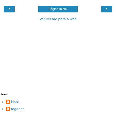
‹
›
Página inicial
Ver versão para a web
Nani
Nani
togaone