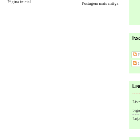
Página inicial
Postagem mais antiga
Ins
P
C
Lin
Livr
Siga
Loja