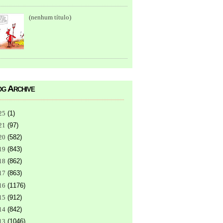
(nenhum título)
g Archive
25
(
1
)
21
(
97
)
20
(
582
)
19
(
843
)
18
(
862
)
17
(
863
)
16
(
1176
)
15
(
912
)
14
(
842
)
13
(
1046
)