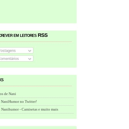
crever em leitores RSS
ostagens
omentários
ks
os de Nani
 NaniHumor no Twitter!
 Nanihumor - Camisetas e muito mais