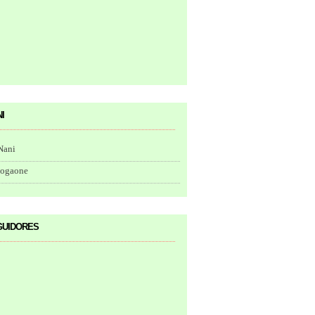
i
Nani
togaone
uidores