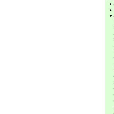
►
►
▼