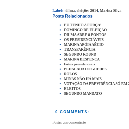
Labels:
dilma
,
eleições 2014
,
Marina Silva
Posts Relacionados
EU TENHO A FORÇA!
DOMINGO DE ELEIÇÃO
DILMA ABRE 8 PONTOS
OS PRESIDENCIÁVEIS
MARINA APÓIA AÉCIO
TRANSPARÊNCIA
SEGUNDO ROUND
MARINA DESPENCA
Fotos presidenciais
PEDALADA DO GUEDES
ROLOS
MINAS NÃO HÁ MAIS
VOTAÇÃO DA PREVIDÊNCIA SÓ EM 
ELEITOS
SEGUNDO MANDATO
0 COMMENTS:
Postar um comentário