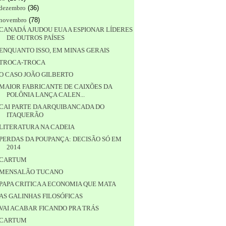
dezembro
(
36
)
novembro
(
78
)
CANADÁ AJUDOU EUA A ESPIONAR LÍDERES
DE OUTROS PAÍSES
ENQUANTO ISSO, EM MINAS GERAIS
TROCA-TROCA
O CASO JOÃO GILBERTO
MAIOR FABRICANTE DE CAIXÕES DA
POLÔNIA LANÇA CALEN...
CAI PARTE DA ARQUIBANCADA DO
ITAQUERÃO
LITERATURA NA CADEIA
PERDAS DA POUPANÇA: DECISÃO SÓ EM
2014
CARTUM
MENSALÃO TUCANO
PAPA CRITICA A ECONOMIA QUE MATA
AS GALINHAS FILOSÓFICAS
VAI ACABAR FICANDO PRA TRÁS
CARTUM