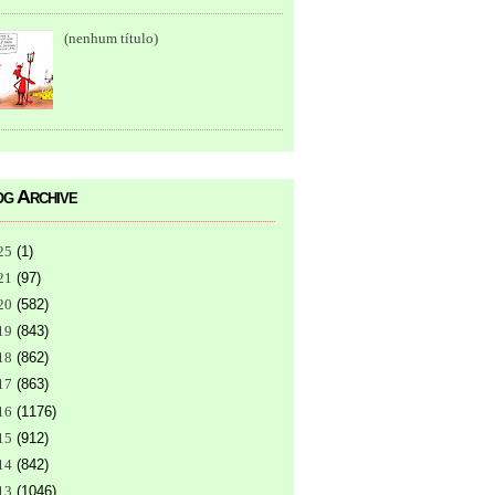
(nenhum título)
g Archive
25
(
1
)
21
(
97
)
20
(
582
)
19
(
843
)
18
(
862
)
17
(
863
)
16
(
1176
)
15
(
912
)
14
(
842
)
13
(
1046
)