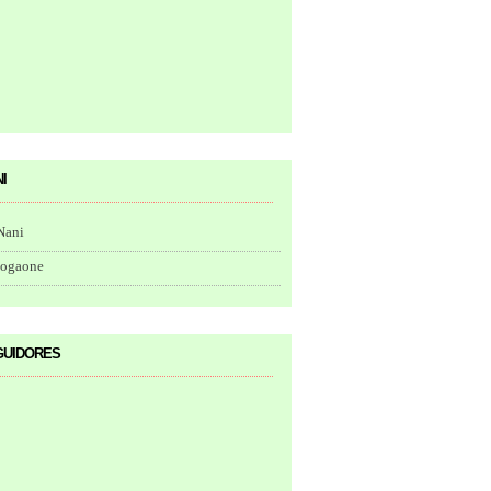
i
Nani
togaone
uidores