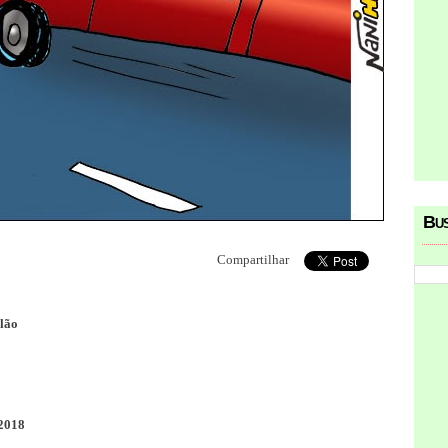
Bu
Compartilhar
lão
2018