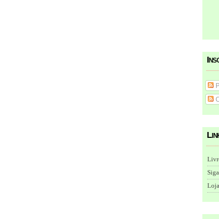
Ins
P
C
Lin
Livr
Siga
Loja