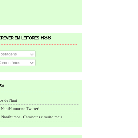
crever em leitores RSS
ostagens
omentários
ks
os de Nani
 NaniHumor no Twitter!
 Nanihumor - Camisetas e muito mais