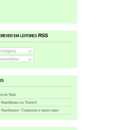
crever em leitores RSS
ostagens
omentários
ks
os de Nani
 NaniHumor no Twitter!
 Nanihumor - Camisetas e muito mais