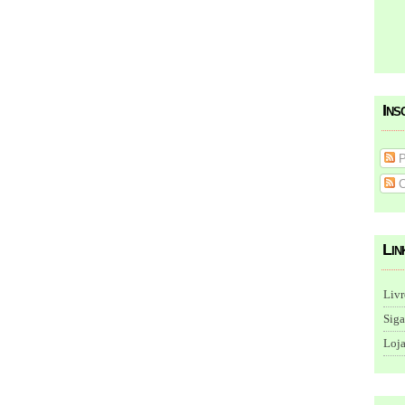
Ins
P
C
Lin
Livr
Siga
Loja