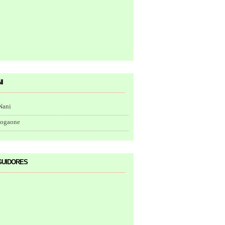
i
Nani
togaone
uidores