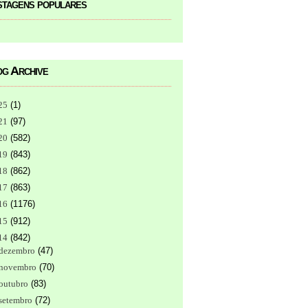
tagens populares
g Archive
25
(
1
)
21
(
97
)
20
(
582
)
19
(
843
)
18
(
862
)
17
(
863
)
16
(
1176
)
15
(
912
)
14
(
842
)
dezembro
(
47
)
novembro
(
70
)
outubro
(
83
)
setembro
(
72
)