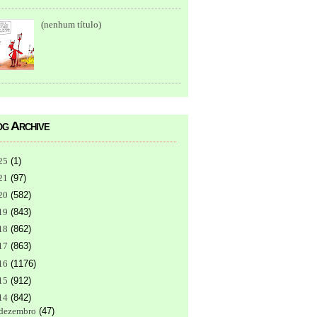
(nenhum título)
g Archive
25
(
1
)
21
(
97
)
20
(
582
)
19
(
843
)
18
(
862
)
17
(
863
)
16
(
1176
)
15
(
912
)
14
(
842
)
dezembro
(
47
)