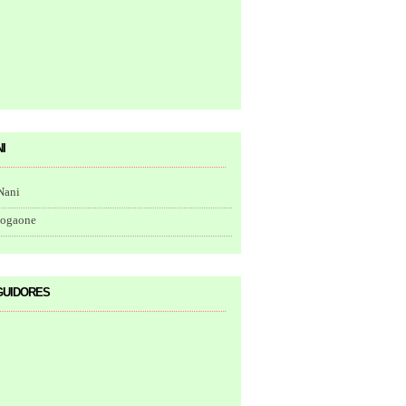
i
Nani
togaone
uidores