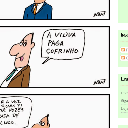
Ins
P
C
Lin
Livr
Siga
Loja