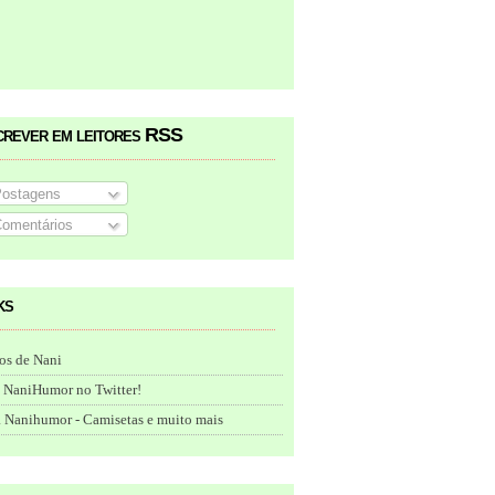
crever em leitores RSS
ostagens
omentários
ks
os de Nani
 NaniHumor no Twitter!
 Nanihumor - Camisetas e muito mais