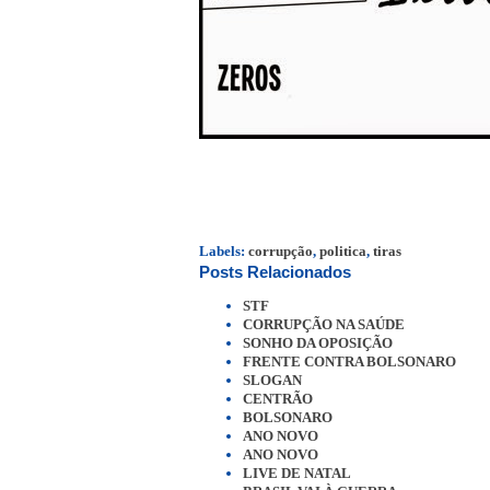
Labels:
corrupção
,
politica
,
tiras
Posts Relacionados
STF
CORRUPÇÃO NA SAÚDE
SONHO DA OPOSIÇÃO
FRENTE CONTRA BOLSONARO
SLOGAN
CENTRÃO
BOLSONARO
ANO NOVO
ANO NOVO
LIVE DE NATAL