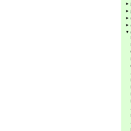
►
►
►
►
▼