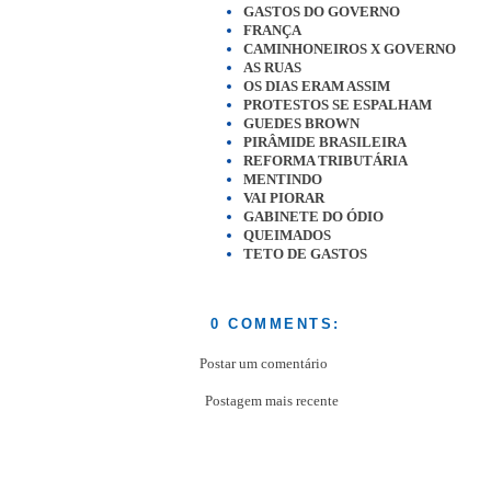
GASTOS DO GOVERNO
FRANÇA
CAMINHONEIROS X GOVERNO
AS RUAS
OS DIAS ERAM ASSIM
PROTESTOS SE ESPALHAM
GUEDES BROWN
PIRÂMIDE BRASILEIRA
REFORMA TRIBUTÁRIA
MENTINDO
VAI PIORAR
GABINETE DO ÓDIO
QUEIMADOS
TETO DE GASTOS
0 COMMENTS:
Postar um comentário
Postagem mais recente