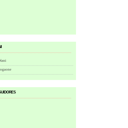
i
Nani
togaone
uidores