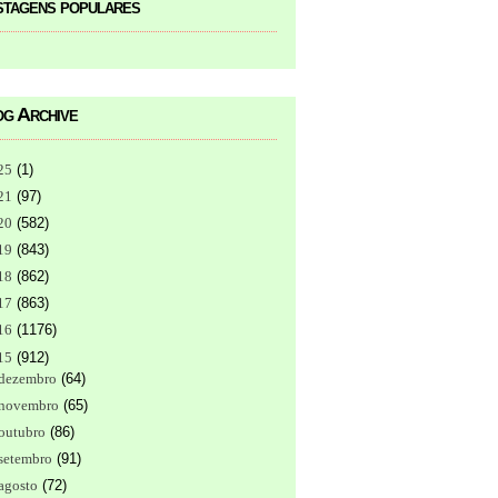
tagens populares
g Archive
25
(
1
)
21
(
97
)
20
(
582
)
19
(
843
)
18
(
862
)
17
(
863
)
16
(
1176
)
15
(
912
)
dezembro
(
64
)
novembro
(
65
)
outubro
(
86
)
setembro
(
91
)
agosto
(
72
)