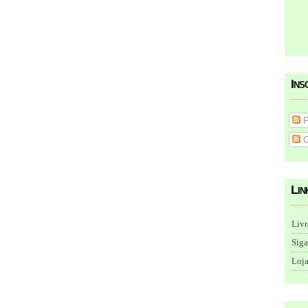
Ins
P
C
Lin
Livr
Siga
Loja