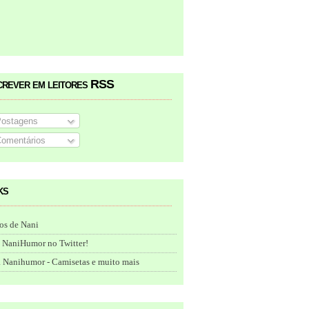
crever em leitores RSS
ostagens
omentários
ks
os de Nani
 NaniHumor no Twitter!
 Nanihumor - Camisetas e muito mais