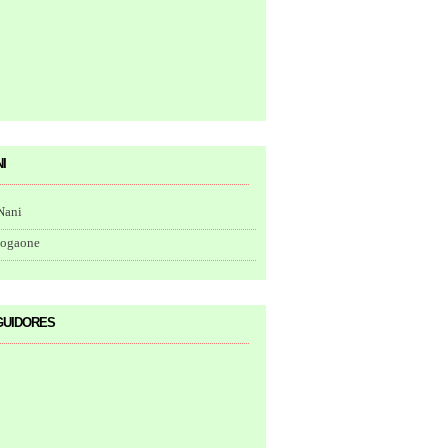
i
Nani
togaone
uidores