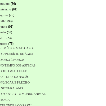
outubro
(
86
)
setembro
(
91
)
agosto
(
72
)
julho
(
93
)
junho
(
91
)
maio
(
67
)
abril
(
73
)
março
(
75
)
REMÉDIOS MAIS CAROS
DESPERDÍCIO DE ÁGUA
O OSSO É NOSSO!
NO TEMPO DOS ASTECAS
ODEIO MEU CHEFE
AS TETAS DA NAÇÃO
NAVEGAR É PRECISO
PSICOGRAFANDO
DISCOVERY - O MUNDO ANIMAL
PRAGA
ATÉ ONDE A COISA VAI