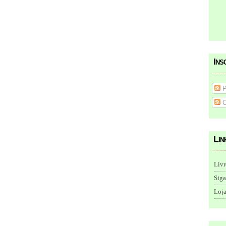
Ins
P
C
Lin
Livr
Siga
Loja