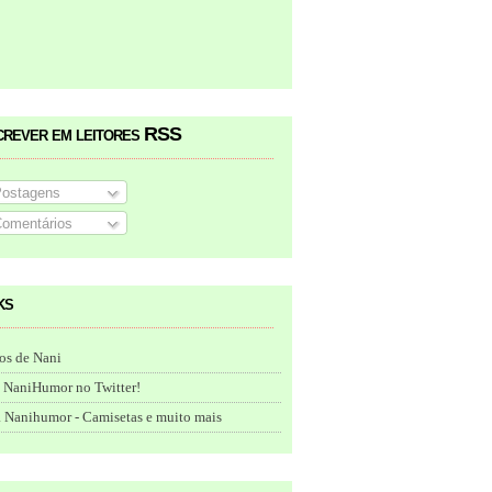
crever em leitores RSS
ostagens
omentários
ks
os de Nani
 NaniHumor no Twitter!
 Nanihumor - Camisetas e muito mais