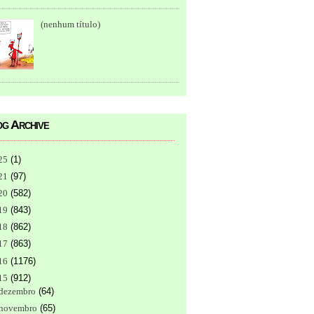
(nenhum título)
g Archive
25
(
1
)
21
(
97
)
20
(
582
)
19
(
843
)
18
(
862
)
17
(
863
)
16
(
1176
)
15
(
912
)
dezembro
(
64
)
novembro
(
65
)