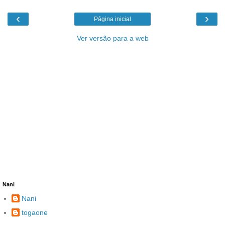
‹
›
Página inicial
Ver versão para a web
Nani
Nani
togaone