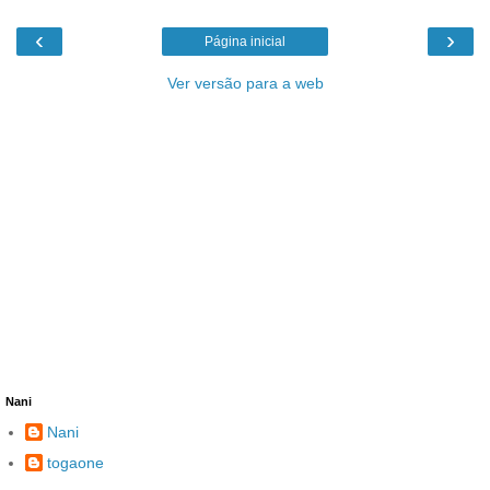
‹
›
Página inicial
Ver versão para a web
Nani
Nani
togaone