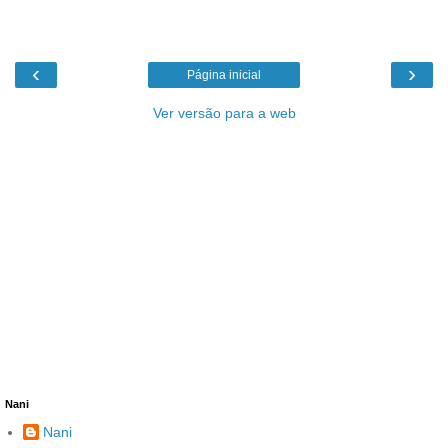
‹
›
Página inicial
Ver versão para a web
Nani
Nani