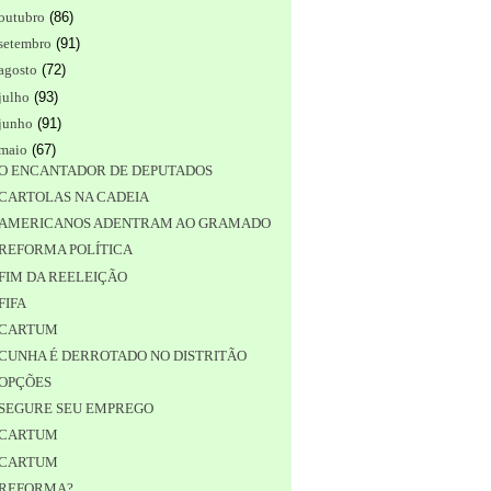
outubro
(
86
)
setembro
(
91
)
agosto
(
72
)
julho
(
93
)
junho
(
91
)
maio
(
67
)
O ENCANTADOR DE DEPUTADOS
CARTOLAS NA CADEIA
AMERICANOS ADENTRAM AO GRAMADO
REFORMA POLÍTICA
FIM DA REELEIÇÃO
FIFA
CARTUM
CUNHA É DERROTADO NO DISTRITÃO
OPÇÕES
SEGURE SEU EMPREGO
CARTUM
CARTUM
REFORMA?