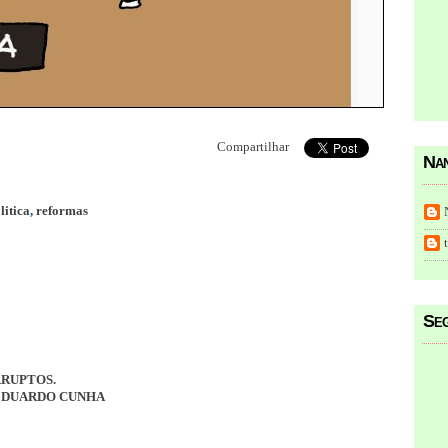
Compartilhar
Nan
litica
,
reformas
Seg
RRUPTOS.
EDUARDO CUNHA