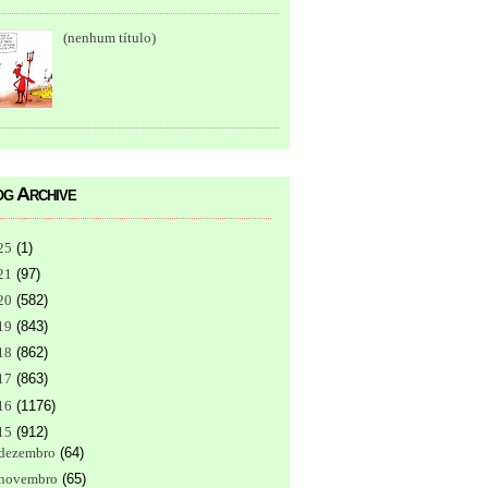
(nenhum título)
g Archive
25
(
1
)
21
(
97
)
20
(
582
)
19
(
843
)
18
(
862
)
17
(
863
)
16
(
1176
)
15
(
912
)
dezembro
(
64
)
novembro
(
65
)