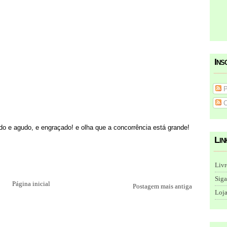
Ins
P
C
do e agudo, e engraçado! e olha que a concorrência está grande!
Lin
Livr
Siga
Página inicial
Postagem mais antiga
Loja