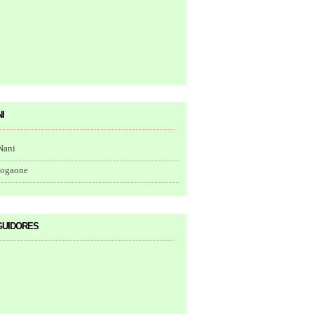
i
Nani
togaone
uidores