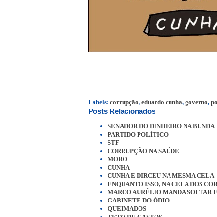
Labels:
corrupção
,
eduardo cunha
,
governo
,
po
Posts Relacionados
SENADOR DO DINHEIRO NA BUNDA
PARTIDO POLÍTICO
STF
CORRUPÇÃO NA SAÚDE
MORO
CUNHA
CUNHA E DIRCEU NA MESMA CELA
ENQUANTO ISSO, NA CELA DOS CO
MARCO AURÉLIO MANDA SOLTAR 
GABINETE DO ÓDIO
QUEIMADOS
TETO DE GASTOS