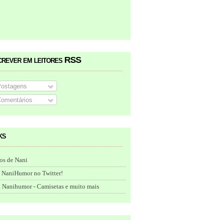
crever em leitores RSS
ostagens
omentários
ks
os de Nani
 NaniHumor no Twitter!
 Nanihumor - Camisetas e muito mais