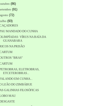
outubro
(
86
)
setembro
(
91
)
agosto
(
72
)
julho
(
93
)
CAÇADORES
PAU MANDADO DO CUNHA
OLIMPÍADAS: VÍRUS NA BAÍA DA
GUANABARA
RICOS NA PRISÃO
CARTUM
OUTROS "BRAS"
CARTUM
PETROBRAS, ELETROBRAS,
ETCETEROBRAS...
FALANDO EM CUNHA...
O LEÃO DO ZIMBÁBUE
AS GALINHAS FILOSÓFICAS
LOBO MAU
DESGASTE