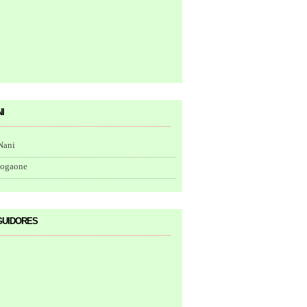
i
Nani
togaone
uidores