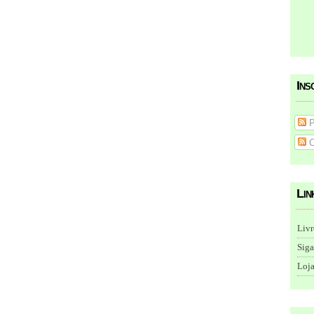
Ins
P
C
Lin
Livr
Siga
Loja