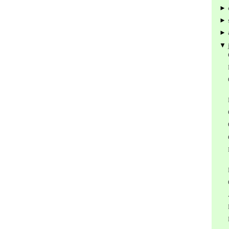
►
►
►
▼