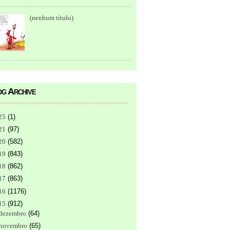
(nenhum título)
g Archive
25
(
1
)
21
(
97
)
20
(
582
)
19
(
843
)
18
(
862
)
17
(
863
)
16
(
1176
)
15
(
912
)
dezembro
(
64
)
novembro
(
65
)