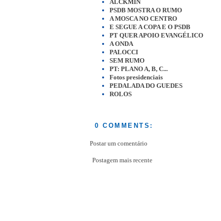
ALCKMIN
PSDB MOSTRA O RUMO
A MOSCA NO CENTRO
E SEGUE A COPA E O PSDB
PT QUER APOIO EVANGÉLICO
A ONDA
PALOCCI
SEM RUMO
PT: PLANO A, B, C...
Fotos presidenciais
PEDALADA DO GUEDES
ROLOS
0 COMMENTS:
Postar um comentário
Postagem mais recente