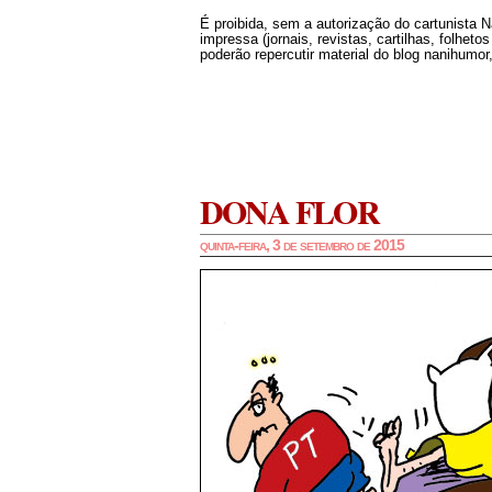
É proibida, sem a autorização do cartunista 
impressa (jornais, revistas, cartilhas, folheto
poderão repercutir material do blog nanihumor,
DONA FLOR
quinta-feira, 3 de setembro de 2015