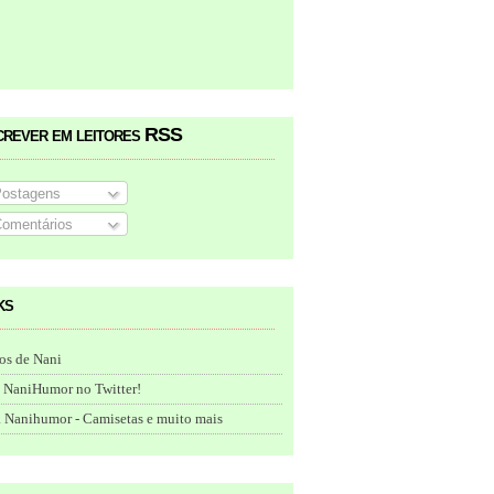
crever em leitores RSS
ostagens
omentários
ks
os de Nani
 NaniHumor no Twitter!
 Nanihumor - Camisetas e muito mais