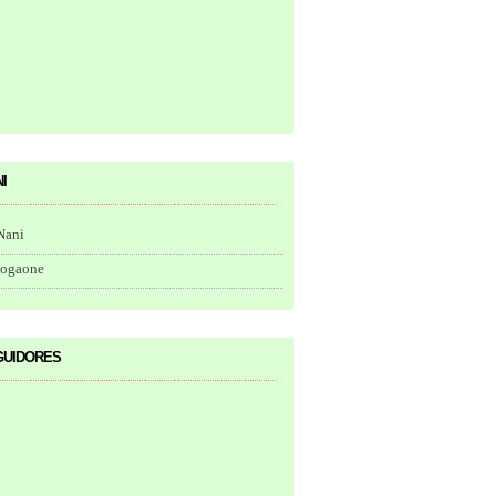
i
Nani
togaone
uidores