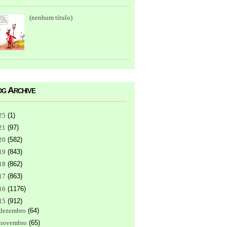
(nenhum título)
g Archive
25
(
1
)
21
(
97
)
20
(
582
)
19
(
843
)
18
(
862
)
17
(
863
)
16
(
1176
)
15
(
912
)
dezembro
(
64
)
novembro
(
65
)