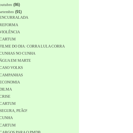
outubro
(
86
)
setembro
(
91
)
ENCURRALADA
REFORMA
VIOLÊNCIA
CARTUM
FILME DO DIA: CORRA LULA CORRA
CUNHAS NO CUNHA
ÁGUA EM MARTE
CASO VOLKS
CAMPANHAS
ECONOMIA
DILMA
CRISE
CARTUM
SEGURA, PEÃO!
CUNHA
CARTUM
CARGOS PARA O PMDB