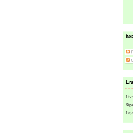
Ins
P
C
Lin
Livr
Siga
Loja