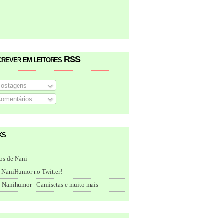
crever em leitores RSS
ostagens
omentários
ks
os de Nani
 NaniHumor no Twitter!
 Nanihumor - Camisetas e muito mais