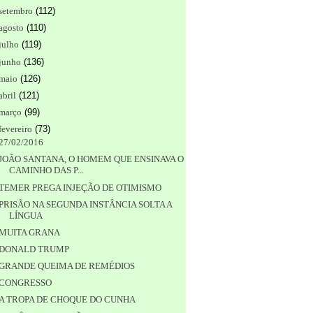
setembro
(
112
)
agosto
(
110
)
julho
(
119
)
junho
(
136
)
maio
(
126
)
abril
(
121
)
março
(
99
)
fevereiro
(
73
)
27/02/2016
JOÃO SANTANA, O HOMEM QUE ENSINAVA O
CAMINHO DAS P...
TEMER PREGA INJEÇÃO DE OTIMISMO
PRISÃO NA SEGUNDA INSTÂNCIA SOLTA A
LÍNGUA
MUITA GRANA
DONALD TRUMP
GRANDE QUEIMA DE REMÉDIOS
CONGRESSO
A TROPA DE CHOQUE DO CUNHA