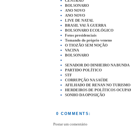
CENTRÃO
BOLSONARO
ANO NOVO
ANO NOVO
LIVE DE NATAL
BRASIL VAI À GUERRA
BOLSONARO ECOLÓGICO
Fotos presidenciais
Tomando do próprio veneno
O TIOZÃO SEM NOÇÃO
VACINA
BOLSONARO
SENADOR DO DINHEIRO NA BUNDA
PARTIDO POLÍTICO
STF
CORRUPÇÃO NA SAÚDE
AFILHADO DE RENAN NO TURISMO
HERDEIROS DE POLÍTICOS OCUPA
SONHO DA OPOSIÇÃO
0 COMMENTS:
Postar um comentário