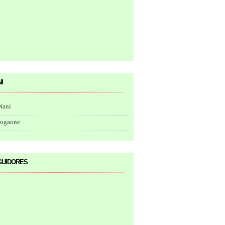
i
Nani
togaone
uidores