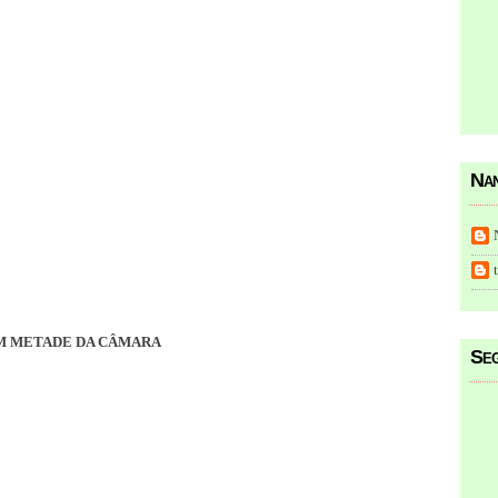
Nan
M METADE DA CÂMARA
Seg