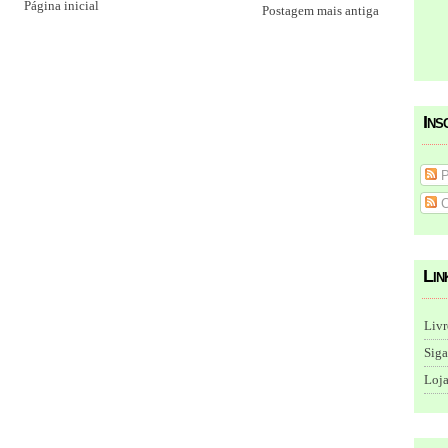
Página inicial
Postagem mais antiga
Ins
P
C
Lin
Livr
Siga
Loja