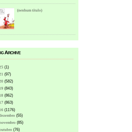
(nenhum título)
g Archive
25
(
1
)
21
(
97
)
20
(
582
)
19
(
843
)
18
(
862
)
17
(
863
)
16
(
1176
)
dezembro
(
55
)
novembro
(
85
)
outubro
(
76
)