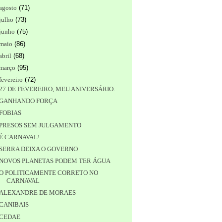
agosto
(
71
)
julho
(
73
)
junho
(
75
)
maio
(
86
)
abril
(
68
)
março
(
95
)
fevereiro
(
72
)
27 DE FEVEREIRO, MEU ANIVERSÁRIO.
GANHANDO FORÇA
FOBIAS
PRESOS SEM JULGAMENTO
É CARNAVAL!
SERRA DEIXA O GOVERNO
NOVOS PLANETAS PODEM TER ÁGUA
O POLITICAMENTE CORRETO NO
CARNAVAL
ALEXANDRE DE MORAES
CANIBAIS
CEDAE