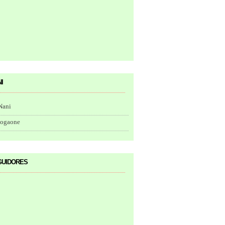
i
Nani
togaone
uidores