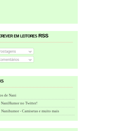
crever em leitores RSS
ostagens
omentários
ks
os de Nani
 NaniHumor no Twitter!
 Nanihumor - Camisetas e muito mais