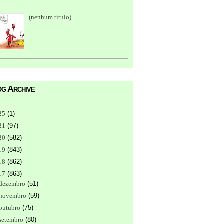
(nenhum título)
g Archive
25
(
1
)
21
(
97
)
20
(
582
)
19
(
843
)
18
(
862
)
17
(
863
)
dezembro
(
51
)
novembro
(
59
)
outubro
(
75
)
setembro
(
80
)