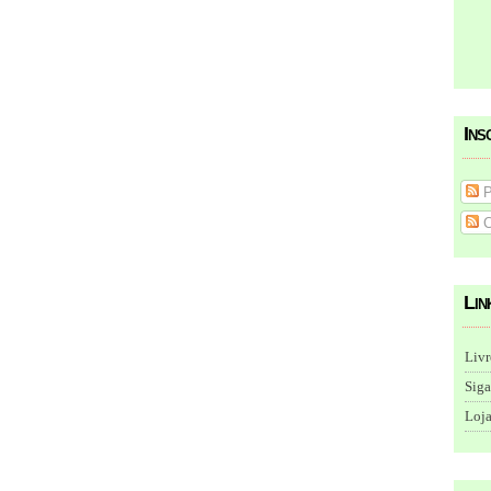
Ins
P
C
Lin
Livr
Siga
Loja