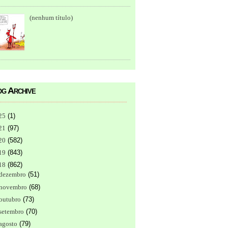
(nenhum título)
g Archive
25
(
1
)
21
(
97
)
20
(
582
)
19
(
843
)
18
(
862
)
dezembro
(
51
)
novembro
(
68
)
outubro
(
73
)
setembro
(
70
)
agosto
(
79
)