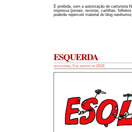
É proibida, sem a autorização do cartunista 
impressa (jornais, revistas, cartilhas, folheto
poderão repercutir material do blog nanihumor,
ESQUERDA
sexta-feira, 3 de agosto de 2018