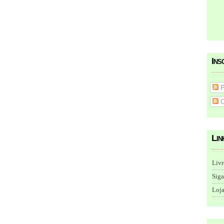
Ins
P
C
Lin
Livr
Siga
Loja