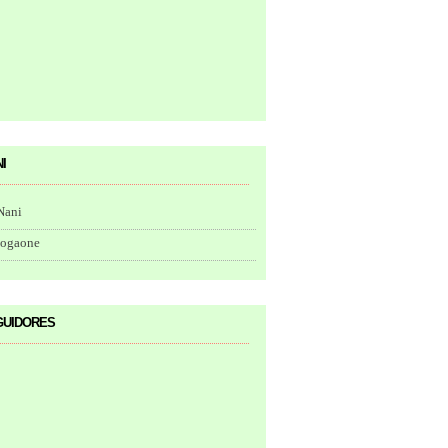
i
Nani
togaone
uidores