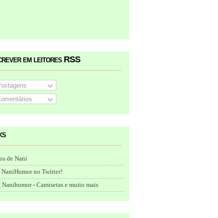
crever em leitores RSS
ostagens
omentários
ks
os de Nani
 NaniHumor no Twitter!
 Nanihumor - Camisetas e muito mais