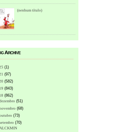
(nenhum título)
g Archive
25
(
1
)
21
(
97
)
20
(
582
)
19
(
843
)
18
(
862
)
dezembro
(
51
)
novembro
(
68
)
outubro
(
73
)
setembro
(
70
)
ALCKMIN