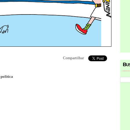
Compartilhar
Bu
,
politica