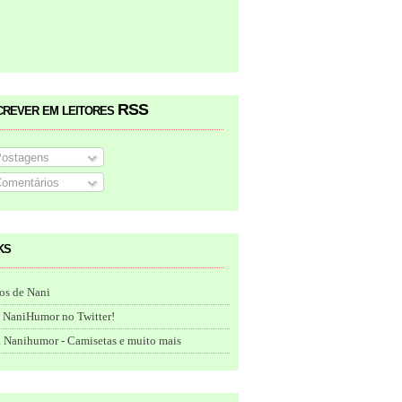
crever em leitores RSS
ostagens
omentários
ks
os de Nani
 NaniHumor no Twitter!
 Nanihumor - Camisetas e muito mais