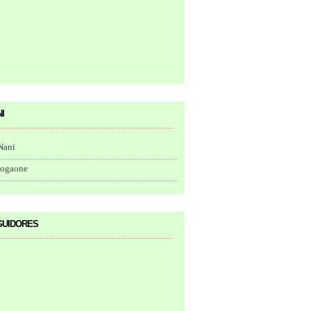
i
Nani
togaone
uidores