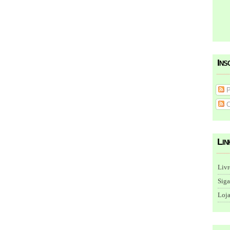
Ins
P
C
Lin
Livr
Siga
Loja