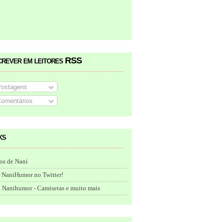
crever em leitores RSS
ostagens
omentários
ks
os de Nani
 NaniHumor no Twitter!
 Nanihumor - Camisetas e muito mais