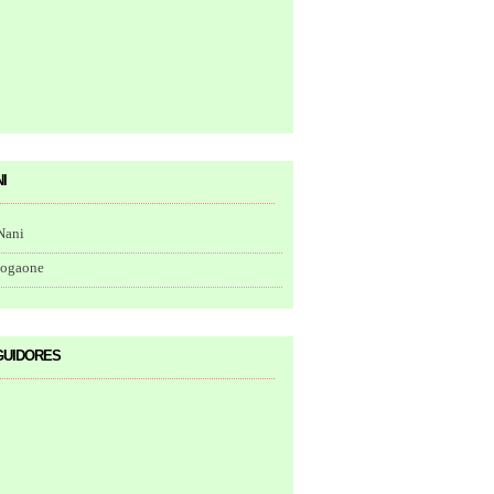
i
Nani
togaone
uidores