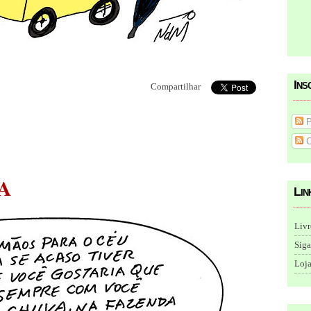
Ins
Compartilhar
P
C
A
Lin
Livr
Siga
Loja