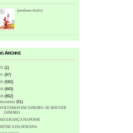
(nenhum título)
g Archive
25
(
1
)
21
(
97
)
20
(
582
)
19
(
843
)
18
(
862
)
dezembro
(
51
)
VOLTAMOS EM JANEIRO. SE HOUVER
JANEIRO
SEGURANÇA NA POSSE
MÚSICA DA SEMANA