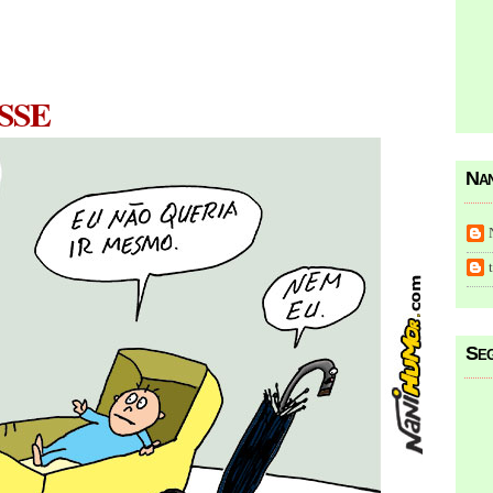
SSE
Nan
Seg