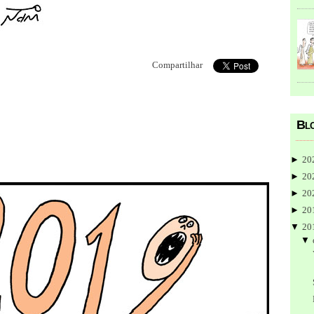
Compartilhar
Blo
►
20
►
20
►
20
►
20
▼
20
▼