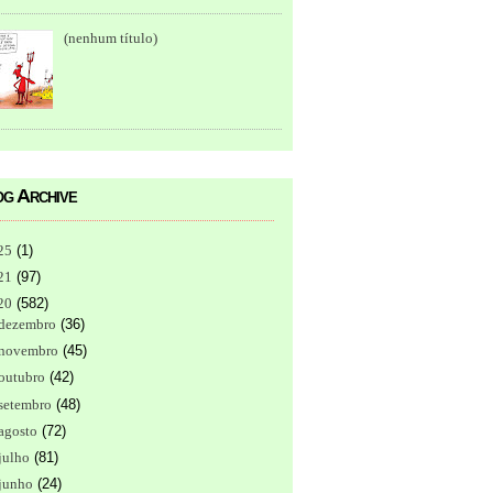
(nenhum título)
g Archive
25
(
1
)
21
(
97
)
20
(
582
)
dezembro
(
36
)
novembro
(
45
)
outubro
(
42
)
setembro
(
48
)
agosto
(
72
)
julho
(
81
)
junho
(
24
)