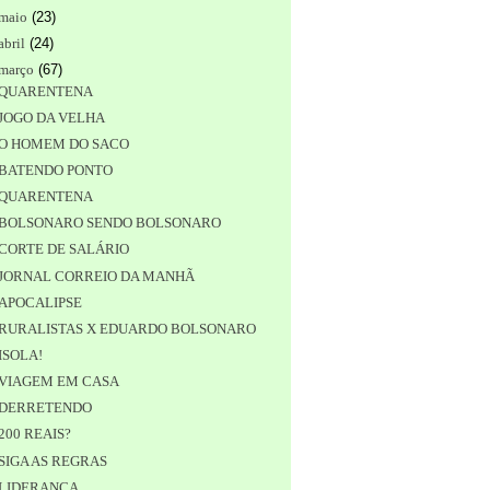
maio
(
23
)
abril
(
24
)
março
(
67
)
QUARENTENA
JOGO DA VELHA
O HOMEM DO SACO
BATENDO PONTO
QUARENTENA
BOLSONARO SENDO BOLSONARO
CORTE DE SALÁRIO
JORNAL CORREIO DA MANHÃ
APOCALIPSE
RURALISTAS X EDUARDO BOLSONARO
ISOLA!
VIAGEM EM CASA
DERRETENDO
200 REAIS?
SIGA AS REGRAS
LIDERANÇA