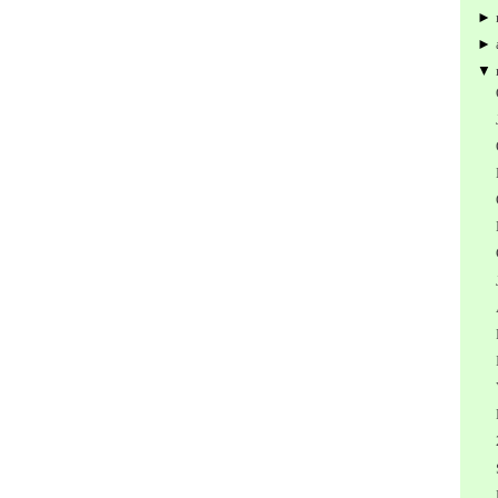
►
►
▼