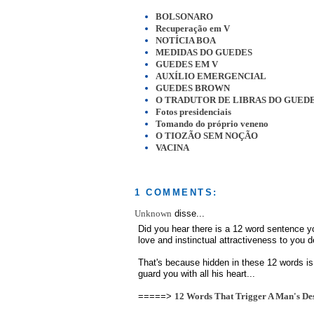
BOLSONARO
Recuperação em V
NOTÍCIA BOA
MEDIDAS DO GUEDES
GUEDES EM V
AUXÍLIO EMERGENCIAL
GUEDES BROWN
O TRADUTOR DE LIBRAS DO GUED
Fotos presidenciais
Tomando do próprio veneno
O TIOZÃO SEM NOÇÃO
VACINA
1 COMMENTS:
Unknown
disse...
Did you hear there is a 12 word sentence you
love and instinctual attractiveness to you 
That's because hidden in these 12 words is 
guard you with all his heart...
12 Words That Trigger A Man's Desi
=====>