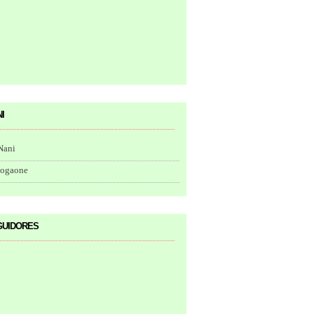
i
Nani
togaone
uidores