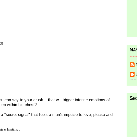
ES
Nan
Seg
 can say to your crush... that will trigger intense emotions of
deep within his chest?
a "secret signal" that fuels a man's impulse to love, please and
re Instinct