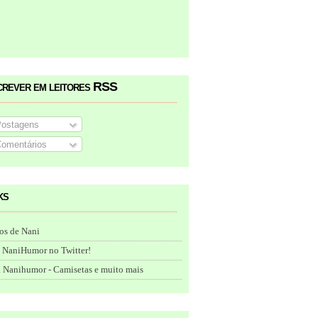
crever em leitores RSS
ostagens
omentários
ks
os de Nani
 NaniHumor no Twitter!
 Nanihumor - Camisetas e muito mais