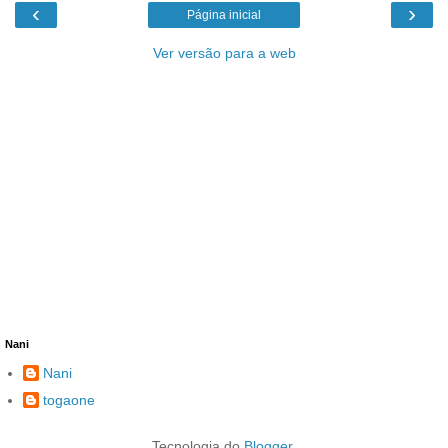
‹
›
Página inicial
Ver versão para a web
Nani
Nani
togaone
Tecnologia do
Blogger
.