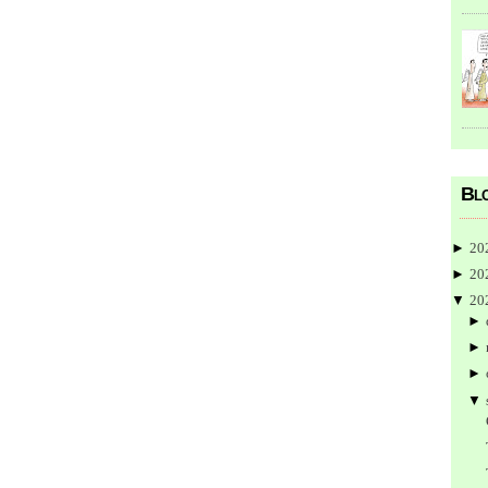
Blo
►
20
►
20
▼
20
►
►
►
▼