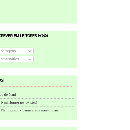
crever em leitores RSS
ostagens
omentários
ks
os de Nani
 NaniHumor no Twitter!
 Nanihumor - Camisetas e muito mais