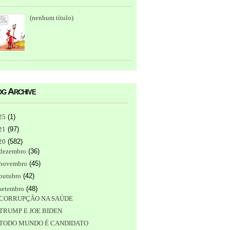
(nenhum título)
g Archive
25
(
1
)
21
(
97
)
20
(
582
)
dezembro
(
36
)
novembro
(
45
)
outubro
(
42
)
setembro
(
48
)
CORRUPÇÃO NA SAÚDE
TRUMP E JOE BIDEN
TODO MUNDO É CANDIDATO