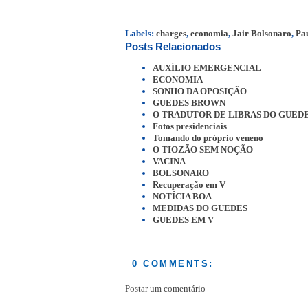
Labels:
charges
,
economia
,
Jair Bolsonaro
,
Pa
Posts Relacionados
AUXÍLIO EMERGENCIAL
ECONOMIA
SONHO DA OPOSIÇÃO
GUEDES BROWN
O TRADUTOR DE LIBRAS DO GUED
Fotos presidenciais
Tomando do próprio veneno
O TIOZÃO SEM NOÇÃO
VACINA
BOLSONARO
Recuperação em V
NOTÍCIA BOA
MEDIDAS DO GUEDES
GUEDES EM V
0 COMMENTS:
Postar um comentário