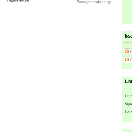
Página inicial
Postagem mais antiga
Ins
P
C
Lin
Livr
Siga
Loja