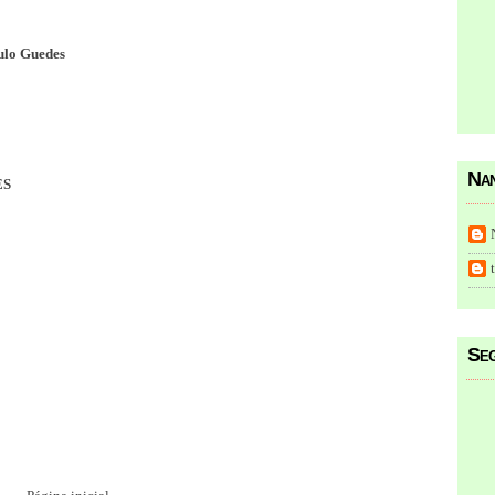
ulo Guedes
Nan
ES
Seg