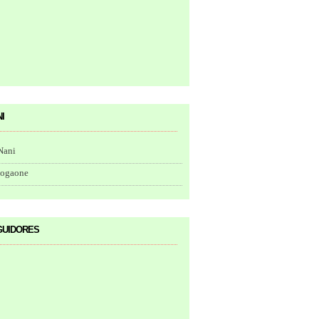
i
Nani
togaone
uidores