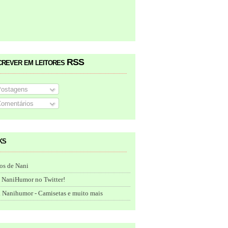
crever em leitores RSS
ostagens
omentários
ks
os de Nani
 NaniHumor no Twitter!
 Nanihumor - Camisetas e muito mais