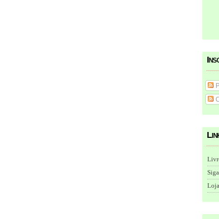
Ins
P
C
Lin
Livr
Siga
Loja