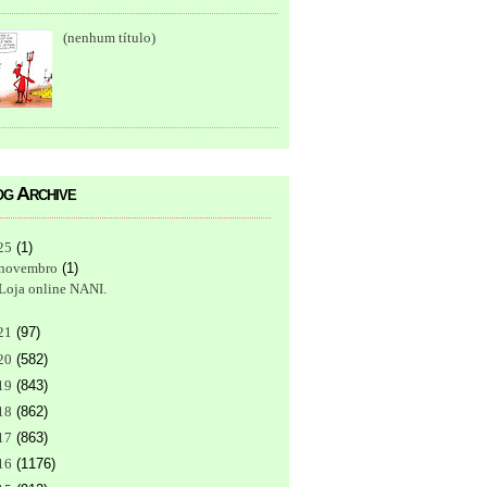
(nenhum título)
g Archive
25
(
1
)
novembro
(
1
)
Loja online NANI.
21
(
97
)
20
(
582
)
19
(
843
)
18
(
862
)
17
(
863
)
16
(
1176
)