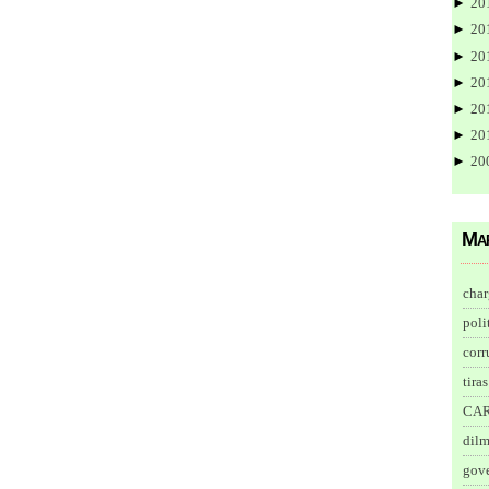
►
20
►
20
►
20
►
20
►
20
►
20
►
20
Ma
char
poli
corr
tiras
CA
dil
gov