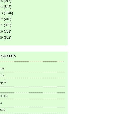
15
(
912
)
14
(
842
)
13
(
1046
)
12
(
910
)
11
(
863
)
10
(
731
)
09
(
602
)
rcadores
ges
tica
upção
RTUM
ma
erno