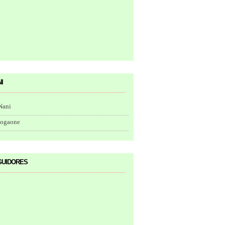
i
Nani
togaone
uidores