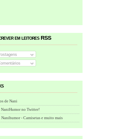
crever em leitores RSS
ostagens
omentários
ks
os de Nani
 NaniHumor no Twitter!
 Nanihumor - Camisetas e muito mais