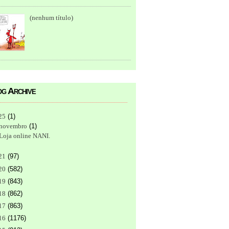
(nenhum título)
g Archive
25
(
1
)
novembro
(
1
)
Loja online NANI.
21
(
97
)
20
(
582
)
19
(
843
)
18
(
862
)
17
(
863
)
16
(
1176
)