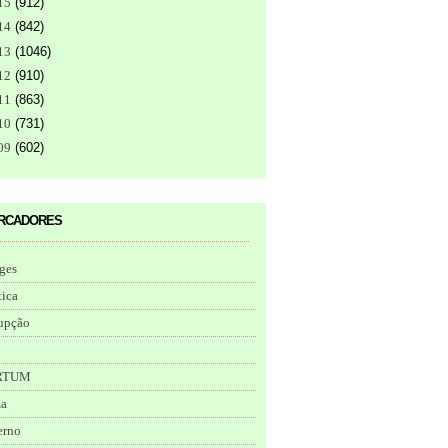
15
(
912
)
14
(
842
)
13
(
1046
)
12
(
910
)
11
(
863
)
10
(
731
)
09
(
602
)
rcadores
ges
tica
upção
RTUM
ma
erno