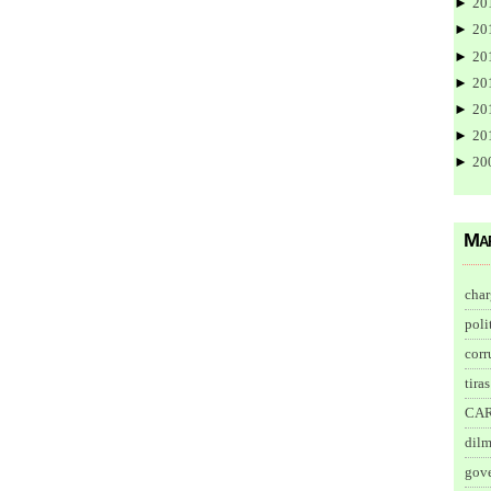
►
20
►
20
►
20
►
20
►
20
►
20
►
20
Ma
char
poli
corr
tiras
CA
dil
gov