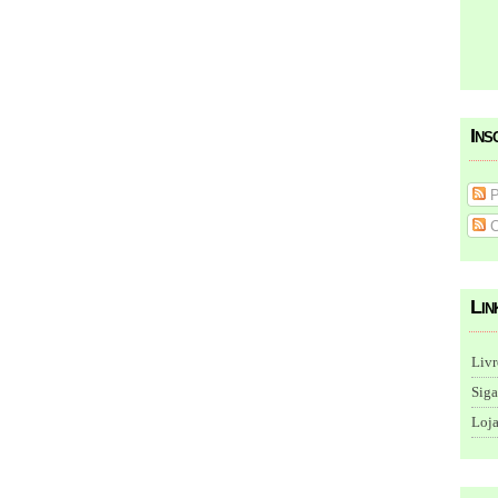
Ins
P
C
Lin
Livr
Siga
Loja