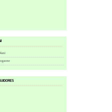
i
Nani
togaone
uidores