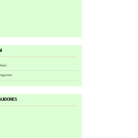
i
Nani
togaone
uidores