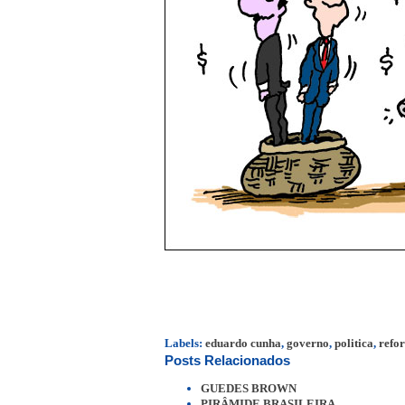
Labels:
eduardo cunha
,
governo
,
politica
,
refo
Posts Relacionados
GUEDES BROWN
PIRÂMIDE BRASILEIRA