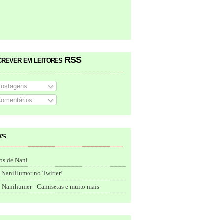
crever em leitores RSS
ostagens
omentários
ks
os de Nani
 NaniHumor no Twitter!
 Nanihumor - Camisetas e muito mais