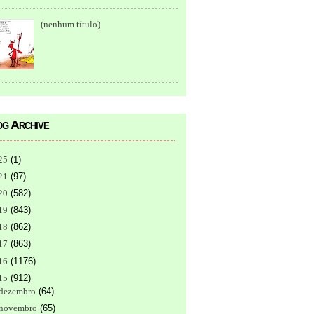
(nenhum título)
g Archive
25
(
1
)
21
(
97
)
20
(
582
)
19
(
843
)
18
(
862
)
17
(
863
)
16
(
1176
)
15
(
912
)
dezembro
(
64
)
novembro
(
65
)