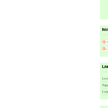
Ins
P
C
Lin
Livr
Siga
Loja