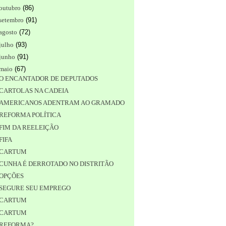
outubro
(
86
)
setembro
(
91
)
agosto
(
72
)
julho
(
93
)
junho
(
91
)
maio
(
67
)
O ENCANTADOR DE DEPUTADOS
CARTOLAS NA CADEIA
AMERICANOS ADENTRAM AO GRAMADO
REFORMA POLÍTICA
FIM DA REELEIÇÃO
FIFA
CARTUM
CUNHA É DERROTADO NO DISTRITÃO
OPÇÕES
SEGURE SEU EMPREGO
CARTUM
CARTUM
REFORMA?