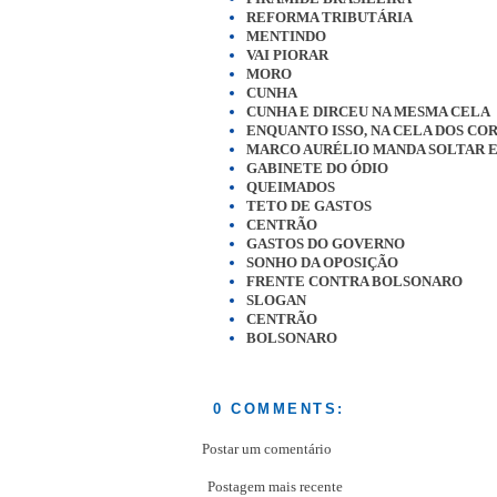
REFORMA TRIBUTÁRIA
MENTINDO
VAI PIORAR
MORO
CUNHA
CUNHA E DIRCEU NA MESMA CELA
ENQUANTO ISSO, NA CELA DOS CO
MARCO AURÉLIO MANDA SOLTAR 
GABINETE DO ÓDIO
QUEIMADOS
TETO DE GASTOS
CENTRÃO
GASTOS DO GOVERNO
SONHO DA OPOSIÇÃO
FRENTE CONTRA BOLSONARO
SLOGAN
CENTRÃO
BOLSONARO
0 COMMENTS:
Postar um comentário
Postagem mais recente