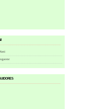
i
Nani
togaone
uidores