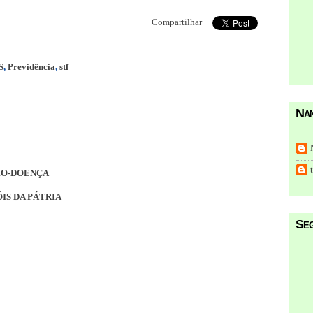
Compartilhar
S
,
Previdência
,
stf
Nan
IO-DOENÇA
S DA PÁTRIA
Seg