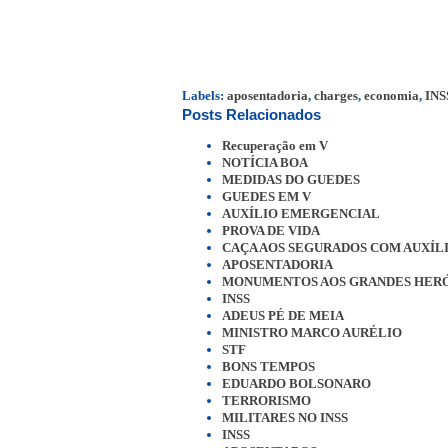
Labels:
aposentadoria
,
charges
,
economia
,
INS
Posts Relacionados
Recuperação em V
NOTÍCIA BOA
MEDIDAS DO GUEDES
GUEDES EM V
AUXÍLIO EMERGENCIAL
PROVA DE VIDA
CAÇA AOS SEGURADOS COM AUXÍL
APOSENTADORIA
MONUMENTOS AOS GRANDES HERÓI
INSS
ADEUS PÉ DE MEIA
MINISTRO MARCO AURÉLIO
STF
BONS TEMPOS
EDUARDO BOLSONARO
TERRORISMO
MILITARES NO INSS
INSS