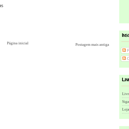
OS
Ins
Página inicial
Postagem mais antiga
P
C
Lin
Livr
Siga
Loja