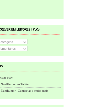
crever em leitores RSS
ostagens
omentários
ks
os de Nani
 NaniHumor no Twitter!
 Nanihumor - Camisetas e muito mais