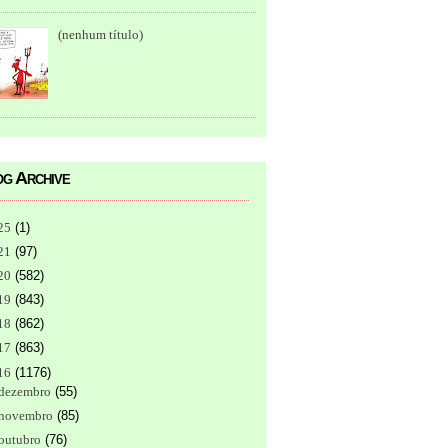
(nenhum título)
g Archive
25
(
1
)
21
(
97
)
20
(
582
)
19
(
843
)
18
(
862
)
17
(
863
)
16
(
1176
)
dezembro
(
55
)
novembro
(
85
)
outubro
(
76
)