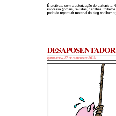
É proibida, sem a autorização do cartunista 
impressa (jornais, revistas, cartilhas, folheto
poderão repercutir material do blog nanihumor,
DESAPOSENTADOR
quinta-feira, 27 de outubro de 2016