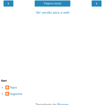
‹
›
Página inicial
Ver versão para a web
Nani
Nani
togaone
Tecnologia do
Blogger
.