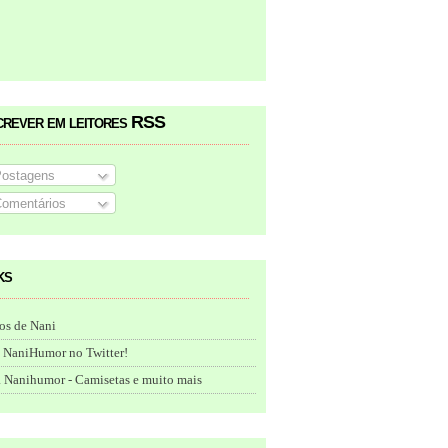
crever em leitores RSS
ostagens
omentários
ks
os de Nani
 NaniHumor no Twitter!
 Nanihumor - Camisetas e muito mais