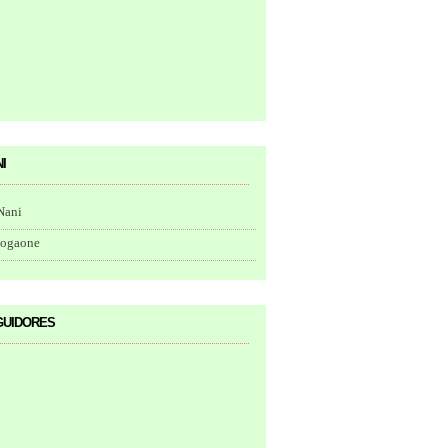
i
Nani
togaone
uidores