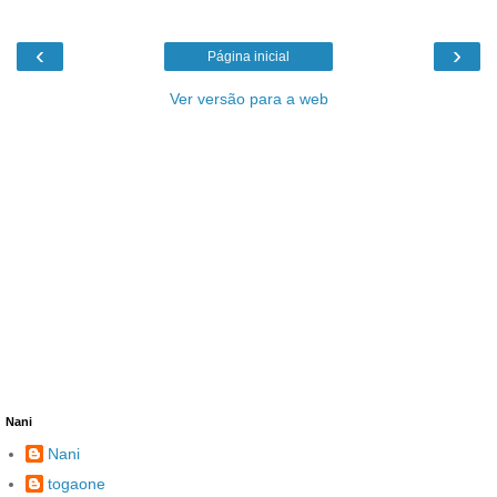
‹
›
Página inicial
Ver versão para a web
Nani
Nani
togaone