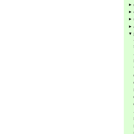
►
►
►
►
▼