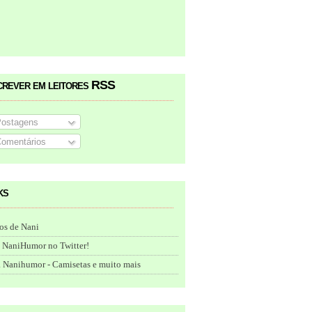
crever em leitores RSS
ostagens
omentários
ks
os de Nani
 NaniHumor no Twitter!
 Nanihumor - Camisetas e muito mais