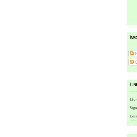
Ins
P
C
Lin
Livr
Siga
Loja