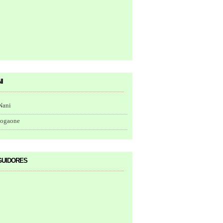
i
Nani
togaone
uidores