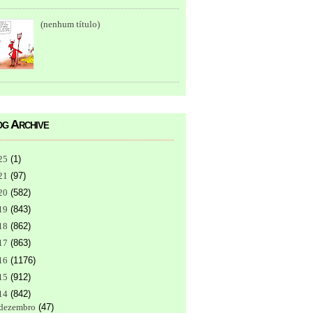
(nenhum título)
g Archive
25
(
1
)
21
(
97
)
20
(
582
)
19
(
843
)
18
(
862
)
17
(
863
)
16
(
1176
)
15
(
912
)
14
(
842
)
dezembro
(
47
)