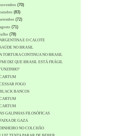
novembro
(
70
)
outubro
(
83
)
setembro
(
72
)
agosto
(
71
)
julho
(
78
)
ARGENTINA E O CALOTE
SAÚDE NO BRASIL
A TORTURA CONTINUA NO BRASIL
FMI DIZ QUE BRASIL ESTÁ FRÁGIL
"UNZINHO"
CARTUM
CESSAR FOGO
BLACK BANCOS
CARTUM
CARTUM
AS GALINHAS FILOSÓFICAS
FAIXA DE GAZA
DINHEIRO NO COLCHÃO
LUIZ TENTA PARAR DE BEBER