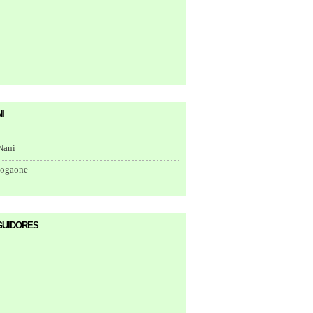
i
Nani
togaone
uidores