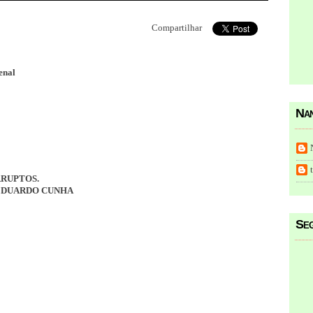
Compartilhar
enal
Nan
RRUPTOS.
EDUARDO CUNHA
Seg