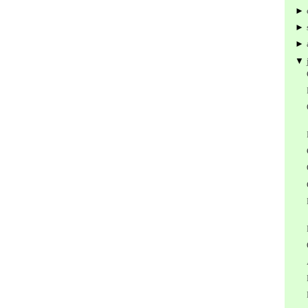
►
►
►
▼