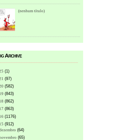
(nenhum título)
g Archive
25
(
1
)
21
(
97
)
20
(
582
)
19
(
843
)
18
(
862
)
17
(
863
)
16
(
1176
)
15
(
912
)
dezembro
(
64
)
novembro
(
65
)