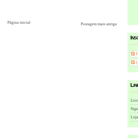
Página inicial
Postagem mais antiga
Ins
P
C
Lin
Livr
Siga
Loja