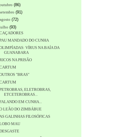
outubro
(
86
)
setembro
(
91
)
agosto
(
72
)
julho
(
93
)
CAÇADORES
PAU MANDADO DO CUNHA
OLIMPÍADAS: VÍRUS NA BAÍA DA
GUANABARA
RICOS NA PRISÃO
CARTUM
OUTROS "BRAS"
CARTUM
PETROBRAS, ELETROBRAS,
ETCETEROBRAS...
FALANDO EM CUNHA...
O LEÃO DO ZIMBÁBUE
AS GALINHAS FILOSÓFICAS
LOBO MAU
DESGASTE