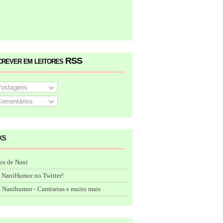
crever em leitores RSS
ostagens
omentários
ks
os de Nani
 NaniHumor no Twitter!
 Nanihumor - Camisetas e muito mais