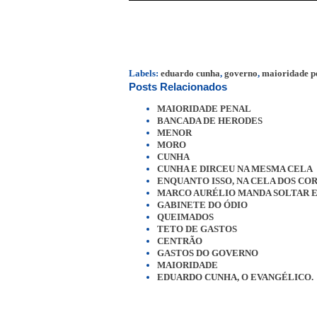
Labels:
eduardo cunha
,
governo
,
maioridade p
Posts Relacionados
MAIORIDADE PENAL
BANCADA DE HERODES
MENOR
MORO
CUNHA
CUNHA E DIRCEU NA MESMA CELA
ENQUANTO ISSO, NA CELA DOS CO
MARCO AURÉLIO MANDA SOLTAR 
GABINETE DO ÓDIO
QUEIMADOS
TETO DE GASTOS
CENTRÃO
GASTOS DO GOVERNO
MAIORIDADE
EDUARDO CUNHA, O EVANGÉLICO.