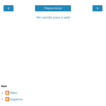
‹
›
Página inicial
Ver versão para a web
Nani
Nani
togaone