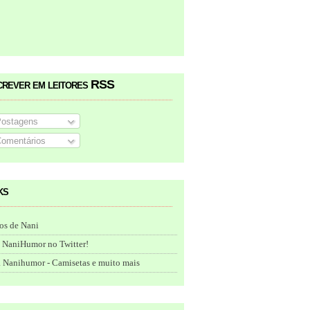
crever em leitores RSS
ostagens
omentários
ks
os de Nani
 NaniHumor no Twitter!
 Nanihumor - Camisetas e muito mais