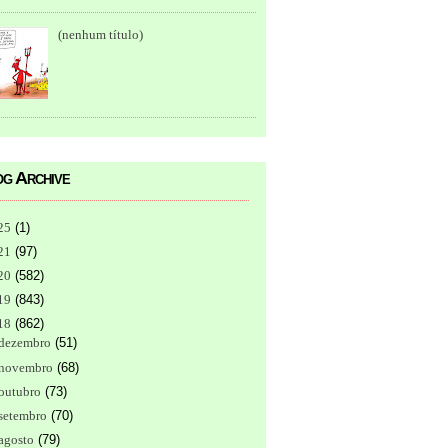
(nenhum título)
g Archive
25
(
1
)
21
(
97
)
20
(
582
)
19
(
843
)
18
(
862
)
dezembro
(
51
)
novembro
(
68
)
outubro
(
73
)
setembro
(
70
)
agosto
(
79
)