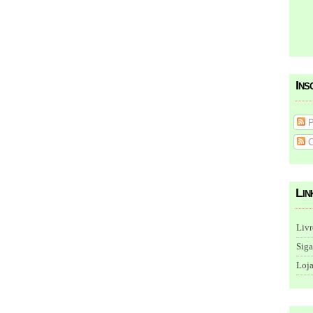
Ins
P
C
Lin
Livr
Siga
Loja