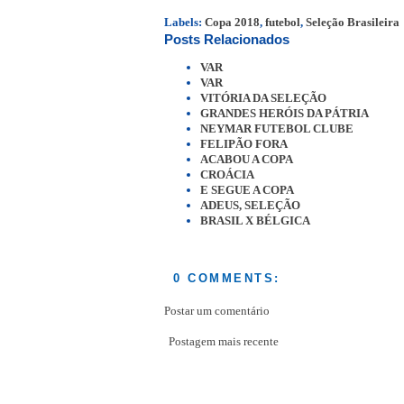
Labels:
Copa 2018
,
futebol
,
Seleção Brasileira
Posts Relacionados
VAR
VAR
VITÓRIA DA SELEÇÃO
GRANDES HERÓIS DA PÁTRIA
NEYMAR FUTEBOL CLUBE
FELIPÃO FORA
ACABOU A COPA
CROÁCIA
E SEGUE A COPA
ADEUS, SELEÇÃO
BRASIL X BÉLGICA
0 COMMENTS:
Postar um comentário
Postagem mais recente