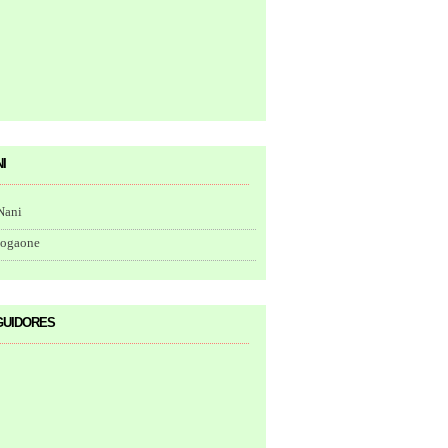
i
Nani
togaone
uidores