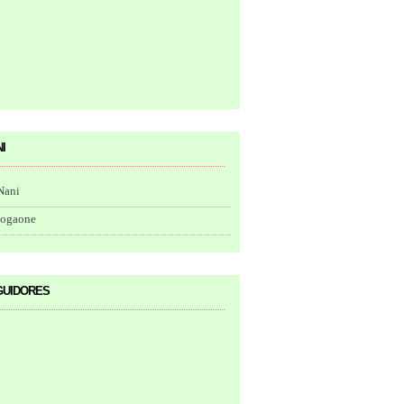
i
Nani
togaone
uidores