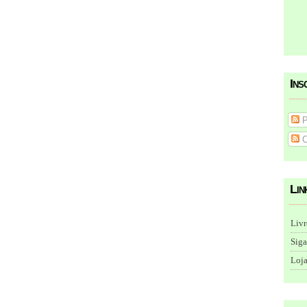
Ins
P
C
Lin
Livr
Siga
Loja