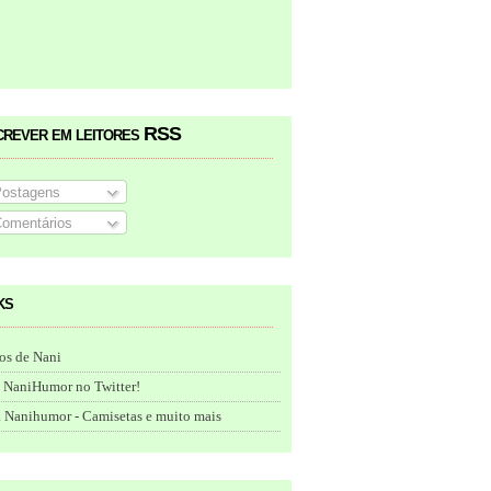
crever em leitores RSS
ostagens
omentários
ks
os de Nani
 NaniHumor no Twitter!
 Nanihumor - Camisetas e muito mais