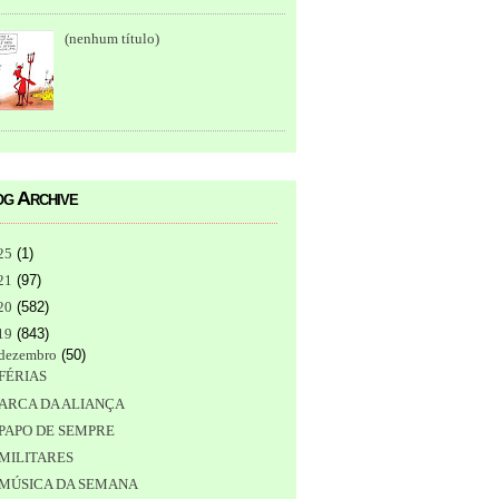
(nenhum título)
g Archive
25
(
1
)
21
(
97
)
20
(
582
)
19
(
843
)
dezembro
(
50
)
FÉRIAS
ARCA DA ALIANÇA
PAPO DE SEMPRE
MILITARES
MÚSICA DA SEMANA