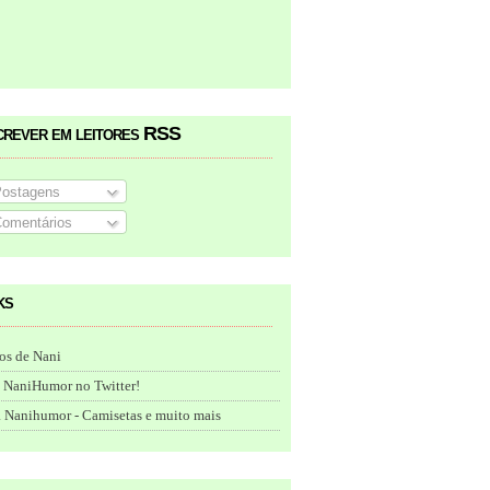
crever em leitores RSS
ostagens
omentários
ks
os de Nani
 NaniHumor no Twitter!
 Nanihumor - Camisetas e muito mais