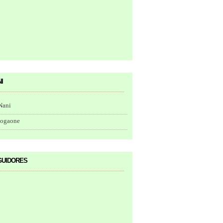
i
Nani
togaone
uidores