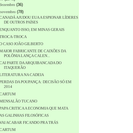
dezembro
(
36
)
novembro
(
78
)
CANADÁ AJUDOU EUA A ESPIONAR LÍDERES
DE OUTROS PAÍSES
ENQUANTO ISSO, EM MINAS GERAIS
TROCA-TROCA
O CASO JOÃO GILBERTO
MAIOR FABRICANTE DE CAIXÕES DA
POLÔNIA LANÇA CALEN...
CAI PARTE DA ARQUIBANCADA DO
ITAQUERÃO
LITERATURA NA CADEIA
PERDAS DA POUPANÇA: DECISÃO SÓ EM
2014
CARTUM
MENSALÃO TUCANO
PAPA CRITICA A ECONOMIA QUE MATA
AS GALINHAS FILOSÓFICAS
VAI ACABAR FICANDO PRA TRÁS
CARTUM