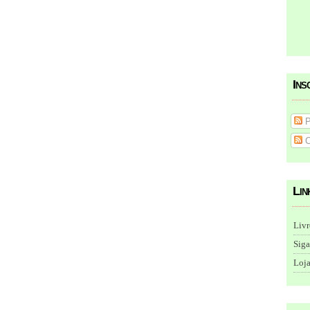
Ins
P
C
Lin
Livr
Siga
Loja