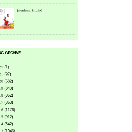
(nenhum título)
g Archive
25
(
1
)
21
(
97
)
20
(
582
)
19
(
843
)
18
(
862
)
17
(
863
)
16
(
1176
)
15
(
912
)
14
(
842
)
13
(
1046
)